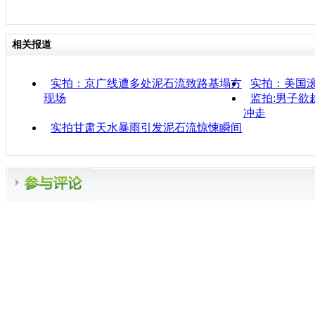
相关报道
实拍：京广线遭多处泥石流致路基塌方
实拍：美国
现场
监拍:男子欲
冲走
实拍甘肃天水暴雨引发泥石流惊悚瞬间