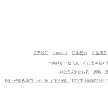
关于我们
|
About us
|
联系我们
|
广告服务
本网站所刊载信息，不代表中新社
未经授权禁止转载、摘编、
[
网上传播视听节目许可证（0106168）
] [
京ICP证040655号
] 