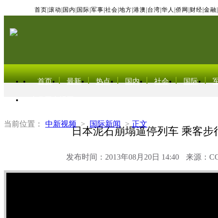
首页
|
滚动
|
国内
|
国际
|
军事
|
社会
|
地方
|
港澳
|
台湾
|
华人
|
侨网
|
财经
|
金融
|
首页
最新
热点
国内
社会
国际
东北亚电视网
当前位置：
中新视频
>
国际新闻
>
正文
日本泥石崩塌逼停列车 乘客步
发布时间：2013年08月20日 14:40
来源：C