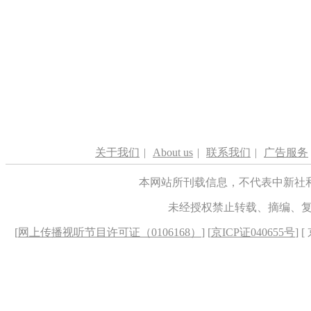
关于我们
|
About us
|
联系我们
|
广告服务
本网站所刊载信息，不代表中新社
未经授权禁止转载、摘编、
[
网上传播视听节目许可证（0106168）
] [
京ICP证040655号
] 