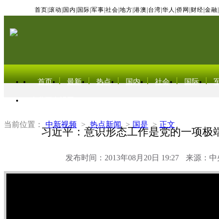
首页
|
滚动
|
国内
|
国际
|
军事
|
社会
|
地方
|
港澳
|
台湾
|
华人
|
侨网
|
财经
|
金融
|
首页
最新
热点
国内
社会
国际
东北亚电视网
当前位置：
中新视频
>
热点新闻
>
国是
>
正文
习近平：意识形态工作是党的一项极
发布时间：2013年08月20日 19:27
来源：中