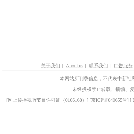
关于我们
|
About us
|
联系我们
|
广告服务
本网站所刊载信息，不代表中新社
未经授权禁止转载、摘编、
[
网上传播视听节目许可证（0106168）
] [
京ICP证040655号
] 