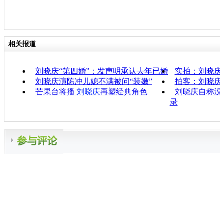
相关报道
刘晓庆“第四婚”：发声明承认去年已婚
实拍：刘晓
刘晓庆演陈冲儿媳不满被问“装嫩”
拍客：刘晓
芒果台将播
刘晓庆
再塑经典角色
刘晓庆自称没
录