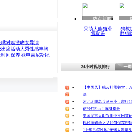
热点新闻
呆萌大熊猫滑
狗教
雪取乐
胖猫
庆嘴对嘴激吻女导演
庆出席活动大秀性感丰胸
时间保养 欲申吉尼斯纪
24小时视频排行
一周
【中国风】德云社孟鹤堂：万
深
河北无腿老兵马三小：爬行19
信号灯Plus！浑身都亮
美国发言人即兴用中文回答
现代密码学之父如何保存密
“中华赏樱胜地”无锡太湖鼋