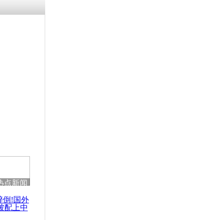
热点新闻
醉倒!国外
被配上中
国民乐