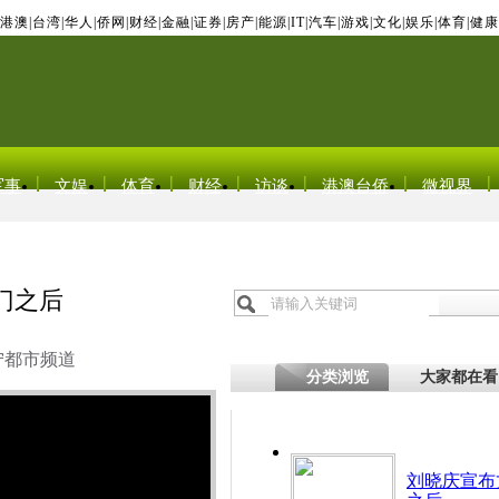
港澳
|
台湾
|
华人
|
侨网
|
财经
|
金融
|
证券
|
房产
|
能源
|
IT
|
汽车
|
游戏
|
文化
|
娱乐
|
体育
|
健康
军事
文娱
体育
财经
访谈
港澳台侨
微视界
门之后
宁都市频道
分类浏览
大家都在看
刘晓庆宣布