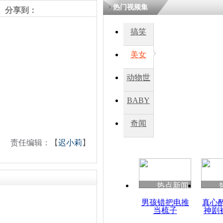
热门视频集
分享到：
搞笑
美女
动物世
界
BABY
秀
奇闻
责任编辑：【
迟小莉
】
热点新闻
男孩错把电推
真心
当梳子
神剧