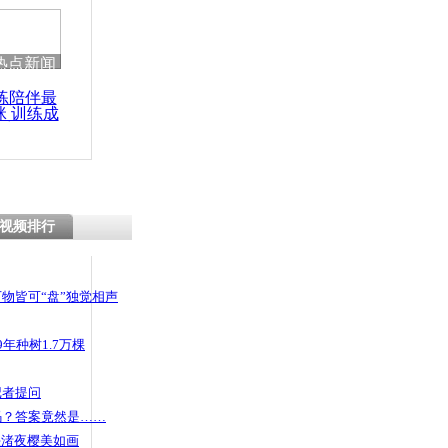
热点新闻
练陪伴最
咪 训练成
功瘦身
视频排行
物皆可“盘”独觉相声
年种树1.7万棵
记者提问
码？答案竟然是……
头渚夜樱美如画