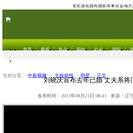
首页
|
滚动
|
国内
|
国际
|
军事
|
社会
|
地方
|
首页
最新
热点
国内
社会
国际
东北亚电视网
当前位置：
中新视频
>
文娱前线
>
明星
>
正文
刘晓庆宣布去年已婚 丈夫系将
发布时间：2013年08月21日 08:43
来源：辽