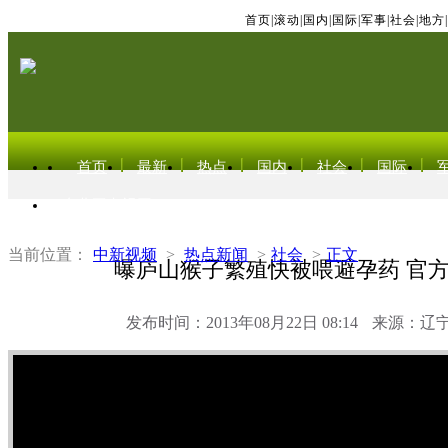
首页
|
滚动
|
国内
|
国际
|
军事
|
社会
|
地方
|
首页
最新
热点
国内
社会
国际
东北亚电视网
当前位置：
中新视频
>
热点新闻
>
社会
>
正文
曝庐山猴子繁殖快被喂避孕药 官
发布时间：2013年08月22日 08:14
来源：辽