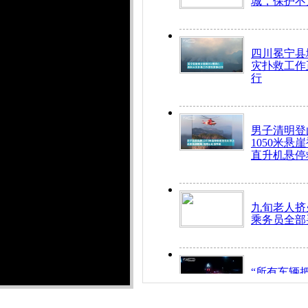
城，保护不
四川冕宁县
灾扑救工作
行
男子清明登
1050米悬
直升机悬停
九旬老人挤
乘务员全部
“所有车辆
开！”儿童
警急速救助