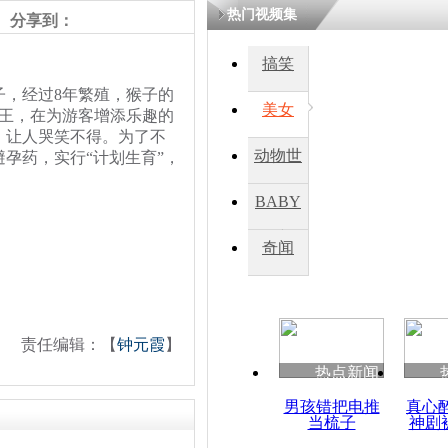
热门视频集
分享到：
四川一精神
搞笑
病发持大锤
子，经过8年繁殖，猴子的
美女
为王，在为游客增添乐趣的
，让人哭笑不得。为了不
探访传承四
动物世
孕药，实行“计划生育”，
俗：近万民
英省亲送行
界
BABY
秀
奇闻
小伙骑车逆
崩溃 网上
因
责任编辑：【
钟元霞
】
热点新闻
四川兴文苗
度苗族花山
男孩错把电推
真心
当梳子
神剧