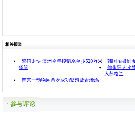
相关报道
繁殖太快 澳洲今年拟猎杀至少520万只
韩国拍摄到
袋鼠
偷蛋狂人收禁
入苏格兰
南京一动物园首次成功繁殖蓝舌蜥蜴