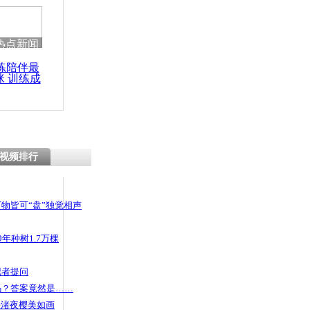
 哀思悼忠
热点新闻
练陪伴最
咪 训练成
繁殖快被喂
功瘦身
方称系谣言
视频排行
物皆可“盘”独觉相声
年种树1.7万棵
记者提问
码？答案竟然是……
头渚夜樱美如画