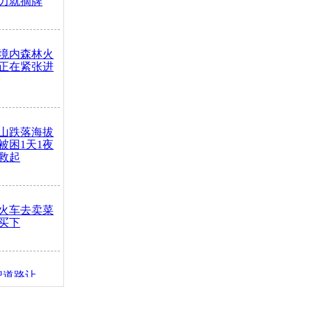
力就摘牌
境内森林火
正在紧张进
山跌落海拔
崖被困1天1夜
救起
火车去卖菜
买下
把道路让
突发疾病交