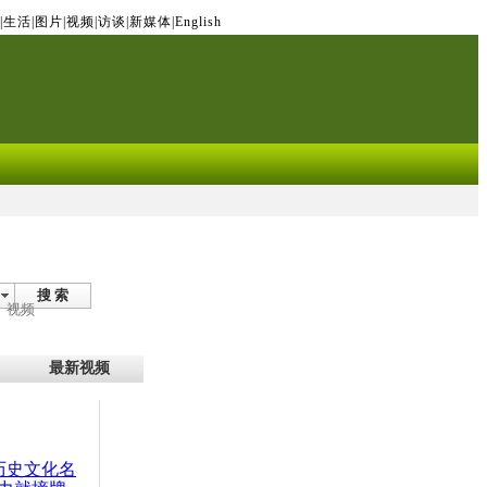
|
生活
|
图片
|
视频
|
访谈
|
新媒体
|
English
搜 索
视频
最新视频
：历史文化名