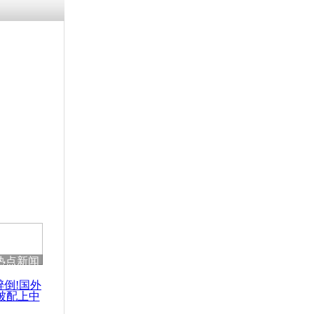
残疾男子因
砸银行
千年传统习
众为娥皇女
行被查情绪
回答崩溃原
热点新闻
乡上万人欢
节
醉倒!国外
被配上中
国民乐