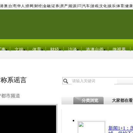
港澳
|
台湾
|
华人
|
侨网
|
财经
|
金融
|
证券
|
房产
|
能源
|
IT
|
汽车
|
游戏
|
文化
|
娱乐
|
体育
|
健康
军事
文娱
体育
财经
访谈
港澳台侨
微视界
方称系谣言
宁都市频道
分类浏览
大家都在看
新闻1+1