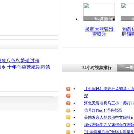
清明祭英烈
魂
热点新闻
呆萌大熊猫滑
狗教
雪取乐
胖猫
曝庐山猴子
避孕药 官
濒危八色鸟繁殖过程
令 十年鸟类繁殖期内禁
24小时视频排行
一周
【中国风】德云社孟鹤堂：万
深
河北无腿老兵马三小：爬行19
信号灯Plus！浑身都亮
美国发言人即兴用中文回答
现代密码学之父如何保存密
“中华赏樱胜地”无锡太湖鼋