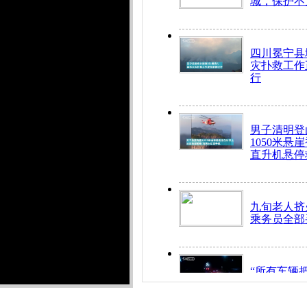
城，保护不
四川冕宁县
灾扑救工作
行
男子清明登
1050米悬
直升机悬停
九旬老人挤
乘务员全部
“所有车辆
开！”儿童
警急速救助