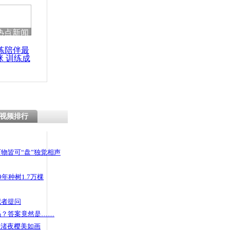
 哀思悼忠
热点新闻
练陪伴最
咪 训练成
报台发布海
功瘦身
最高预警
视频排行
物皆可“盘”独觉相声
年种树1.7万棵
记者提问
码？答案竟然是……
头渚夜樱美如画