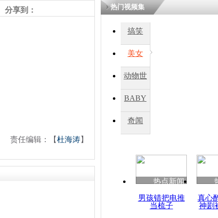
热门视频集
分享到：
四川一精神
搞笑
病发持大锤
美女
探访传承四
动物世
俗：近万民
英省亲送行
界
BABY
秀
奇闻
小伙骑车逆
崩溃 网上
责任编辑：【
杜海涛
】
因
热点新闻
四川兴文苗
度苗族花山
男孩错把电推
真心
当梳子
神剧