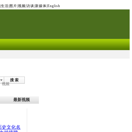
|
生活
|
图片
|
视频
|
访谈
|
新媒体
|
English
搜 索
视频
最新视频
：历史文化名