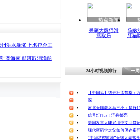
清明祭英烈
魂
热点新闻
呆萌大熊猫滑
狗教
雪取乐
胖猫
国家海洋预
浪及风暴潮
州洪水暴涨 七名挖金工
燕”袭海南 航班取消渔船
24小时视频排行
一周
【中国风】德云社孟鹤堂：万
深
河北无腿老兵马三小：爬行19
信号灯Plus！浑身都亮
美国发言人即兴用中文回答
现代密码学之父如何保存密
“中华赏樱胜地”无锡太湖鼋