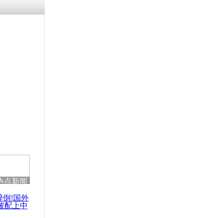
残疾男子因
砸银行
千年传统习
众为娥皇女
行被查情绪
回答崩溃原
热点新闻
乡上万人欢
节
醉倒!国外
被配上中
国民乐