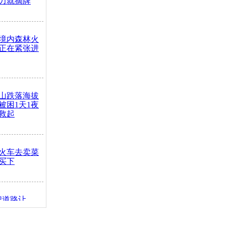
力就摘牌
境内森林火
正在紧张进
山跌落海拔
崖被困1天1夜
救起
火车去卖菜
买下
把道路让
突发疾病交