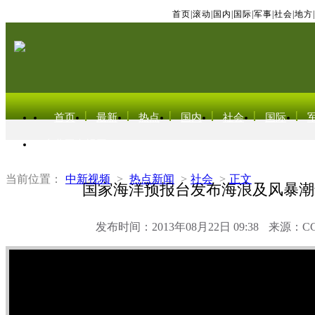
首页
|
滚动
|
国内
|
国际
|
军事
|
社会
|
地方
|
首页
最新
热点
国内
社会
国际
东北亚电视网
当前位置：
中新视频
>
热点新闻
>
社会
>
正文
国家海洋预报台发布海浪及风暴潮
发布时间：2013年08月22日 09:38
来源：C