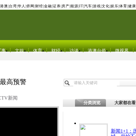
港澳
|
台湾
|
华人
|
侨网
|
财经
|
金融
|
证券
|
房产
|
能源
|
IT
|
汽车
|
游戏
|
文化
|
娱乐
|
体育
|
健康
军事
文娱
体育
财经
访谈
港澳台侨
微视界
最高预警
CTV新闻
分类浏览
大家都在看
新闻1+1