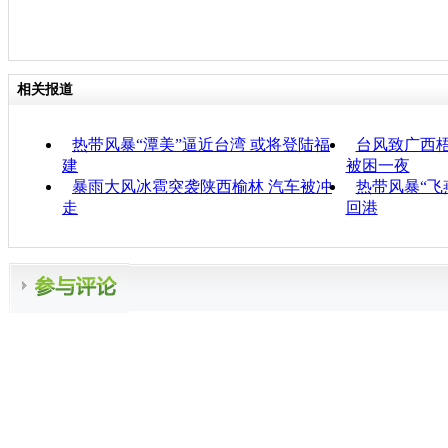
相关报道
热带风暴“潭美”逼近台湾 或将登陆福
台风致广西梧
建
被困一夜
暴雨大风冰雹突袭陕西榆林 汽车被冲
热带风暴“飞
走
回港