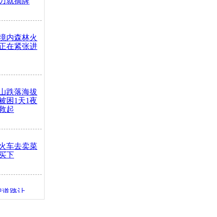
力就摘牌
境内森林火
正在紧张进
山跌落海拔
崖被困1天1夜
救起
火车去卖菜
买下
把道路让
突发疾病交