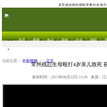
首页
|
滚动
|
国内
|
国际
|
军事
|
社会
|
地方
|
首页
最新
热点
国内
社会
国际
东北亚电视网
当前位置：
中新视频
> >
正文
常州残忍生母殴打4岁亲儿致死 获
发布时间：2013年08月22日 15:36
来源：江