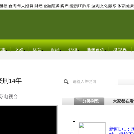
港澳
|
台湾
|
华人
|
侨网
|
财经
|
金融
|
证券
|
房产
|
能源
|
IT
|
汽车
|
游戏
|
文化
|
娱乐
|
体育
|
健康
军事
文娱
体育
财经
访谈
港澳台侨
微视界
刑14年
苏电视台
分类浏览
大家都在看
新闻1+1