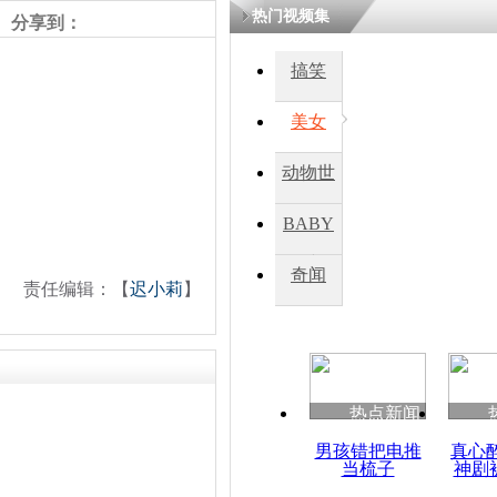
热门视频集
分享到：
四川一精神
搞笑
病发持大锤
美女
探访传承四
动物世
俗：近万民
英省亲送行
界
BABY
秀
奇闻
责任编辑：【
迟小莉
】
小伙骑车逆
崩溃 网上
因
热点新闻
四川兴文苗
度苗族花山
男孩错把电推
真心
当梳子
神剧