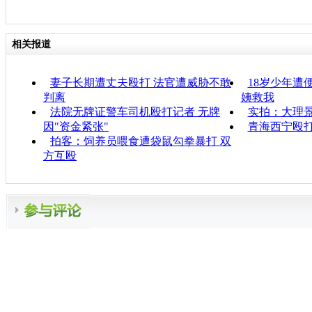
相关报道
妻子长期遭丈夫殴打 法官遭威胁不敢
18岁少年遭
判离
姨救我
法院无牌证警车司机殴打记者 无牌
实拍：大理景
因"资金紧张"
青海西宁殴
拍客：饲养员喂食遭袋鼠勾拳暴打 双
方互殴