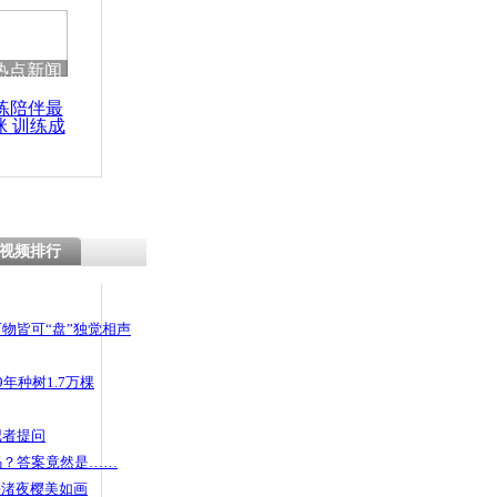
 哀思悼忠
热点新闻
练陪伴最
咪 训练成
母殴打4岁
功瘦身
刑14年
视频排行
物皆可“盘”独觉相声
年种树1.7万棵
记者提问
码？答案竟然是……
头渚夜樱美如画