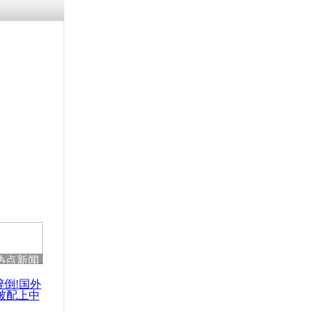
残疾男子因
砸银行
千年传统习
众为娥皇女
行被查情绪
回答崩溃原
热点新闻
乡上万人欢
节
醉倒!国外
被配上中
国民乐