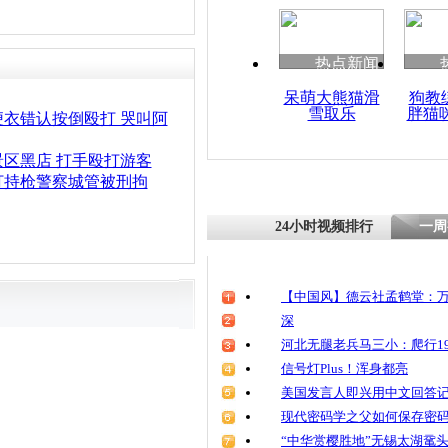
清明祭英烈
魂
热点新闻
呆萌大熊猫滑
狗教
雪取乐
胖猫
常州残忍生
便衣错认按倒殴打 哭叫阿
亲儿致死 获
区黑店 打手殴打游客
打持枪警察城管被刑拘
24小时视频排行
一周
【中国风】德云社孟鹤堂：万
深
河北无腿老兵马三小：爬行19
信号灯Plus！浑身都亮
美国发言人即兴用中文回答
现代密码学之父如何保存密
“中华赏樱胜地”无锡太湖鼋