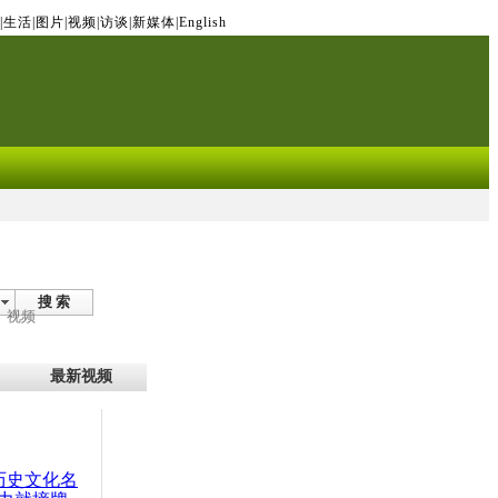
|
生活
|
图片
|
视频
|
访谈
|
新媒体
|
English
搜 索
视频
最新视频
：历史文化名