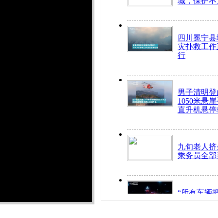
城，保护不
四川冕宁县
灾扑救工作
行
男子清明登
1050米悬
直升机悬停
九旬老人挤
乘务员全部
“所有车辆
开！”儿童
警急速救助