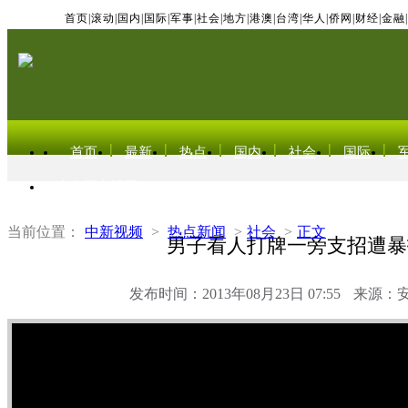
首页
|
滚动
|
国内
|
国际
|
军事
|
社会
|
地方
|
港澳
|
台湾
|
华人
|
侨网
|
财经
|
金融
|
首页
最新
热点
国内
社会
国际
东北亚电视网
当前位置：
中新视频
>
热点新闻
>
社会
>
正文
男子看人打牌一旁支招遭暴
发布时间：2013年08月23日 07:55
来源：