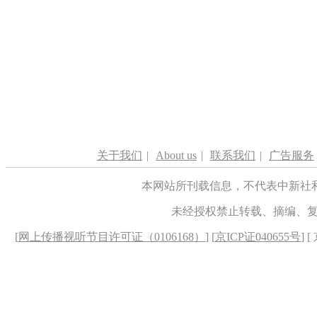
关于我们
|
About us
|
联系我们
|
广告服务
本网站所刊载信息，不代表中新社
未经授权禁止转载、摘编、
[
网上传播视听节目许可证（0106168）
] [
京ICP证040655号
] 