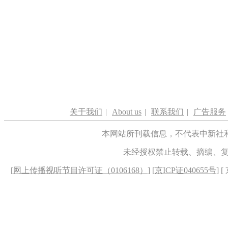
关于我们
|
About us
|
联系我们
|
广告服务
本网站所刊载信息，不代表中新社
未经授权禁止转载、摘编、
[
网上传播视听节目许可证（0106168）
] [
京ICP证040655号
] 