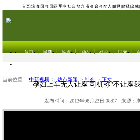
首页
|
滚动
|
国内
|
国际
|
军事
|
社会
|
地方
|
港澳
|
台湾
|
华人
|
侨网
|
财经
|
金融
|
首页
最新
热点
国内
社会
国际
东北亚电视网
当前位置：
中新视频
>
热点新闻
>
社会
>
正文
孕妇上车无人让座 司机称"不让座我
发布时间：2013年08月23日 08:07
来源：