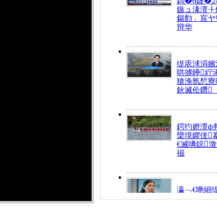
鍧�6鏈�2
鏃ュ湪澶╂
鍚勯」宸ヤ
辩华
缇庡浗涓嬪
哄摢鑸紵
獊浼氬惁寮
鈥滅伀鑽
鍔犳嬁澶ф
欒垷鑺傞
€滅唺鐚
禌
瀛﹁€咃細
€间笢鍗椾
解€滆劚閽
姪鎺ㄤ腑鍥