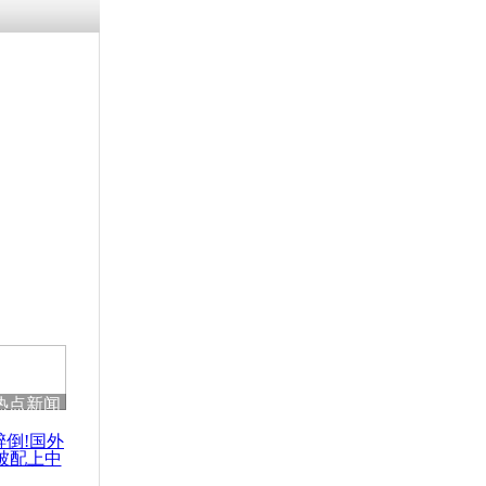
涓ㄥ浗闄呰
褰圭┖鍐涗
-10CE缁
妫€楠岋紝
浗鍏虫敞涓
》透露英政
电脑详情
热点新闻
醉倒!国外
被配上中
国民乐