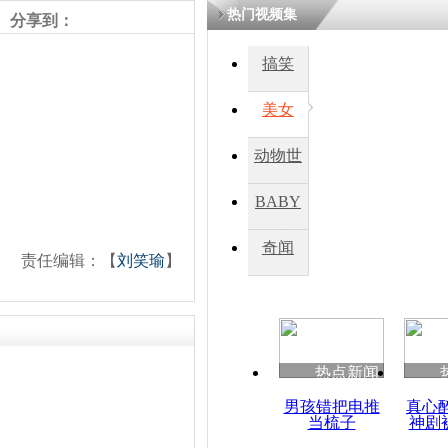
热门视频集
熷悎浣� 
分享到：
瘑灞€
搞笑
美女
娉板浗閫€
笂灏嗭細姝�
忓彈瀹炴垬
动物世
鍚稿紩澶氬
ㄤ笘鐣岃
界
BABY
秀
奇闻
英国《卫报
责任编辑：【
刘笑瑜
】
府施压销毁
热点新闻
男孩错把电推
真心
当梳子
神剧