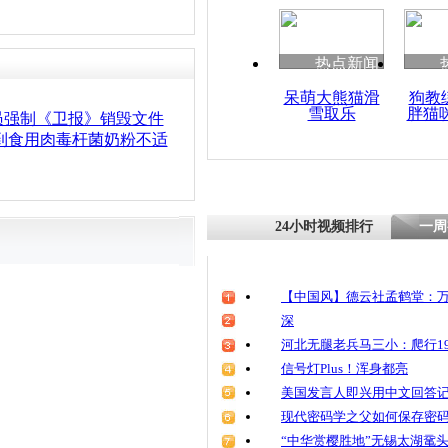
热点新闻
呆萌大熊猫滑
狗教
雪取乐
胖猫
员强制《卫报》销毁文件
到食用肉毒杆菌奶粉不适
24小时视频排行
一周
【中国风】德云社孟鹤堂：万
深
河北无腿老兵马三小：爬行19
信号灯Plus！浑身都亮
美国发言人即兴用中文回答
现代密码学之父如何保存密
“中华赏樱胜地”无锡太湖鼋