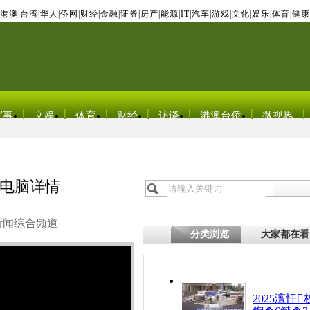
港澳
|
台湾
|
华人
|
侨网
|
财经
|
金融
|
证券
|
房产
|
能源
|
IT
|
汽车
|
游戏
|
文化
|
娱乐
|
体育
|
健康
军事
文娱
体育
财经
访谈
港澳台侨
微视界
电脑详情
新闻综合频道
分类浏览
大家都在看
2025澶忓