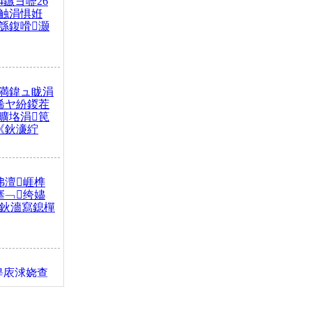
4鏃ヨ嚦26
触涓惧姙
綔鍑嗗灏
満鍏ュ眬涓
浠ヤ紛鍐茬
曠垎涓笢
《鈥濓紵
弗澶崕榫
搴﹁绔嬧
澂鈥濇寫鎴樿
缇庡浗娆查
簹涓庝腑鍥
┾€濓紝鍙嶅
解€斾笢鐩