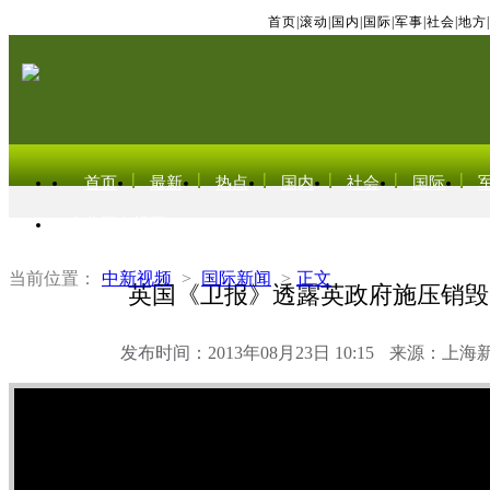
首页
|
滚动
|
国内
|
国际
|
军事
|
社会
|
地方
|
首页
最新
热点
国内
社会
国际
东北亚电视网
当前位置：
中新视频
>
国际新闻
>
正文
英国《卫报》透露英政府施压销毁
发布时间：2013年08月23日 10:15
来源：上海