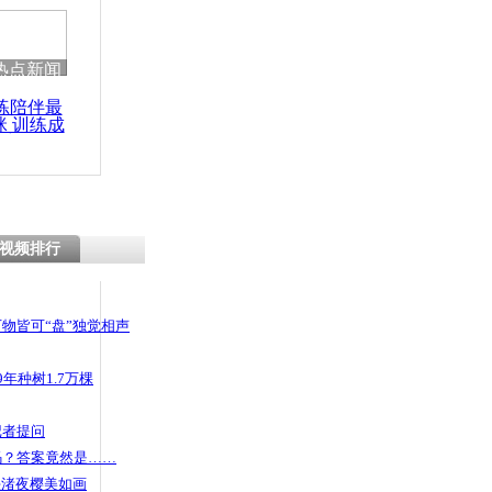
热点新闻
练陪伴最
咪 训练成
功瘦身
视频排行
物皆可“盘”独觉相声
年种树1.7万棵
记者提问
码？答案竟然是……
头渚夜樱美如画