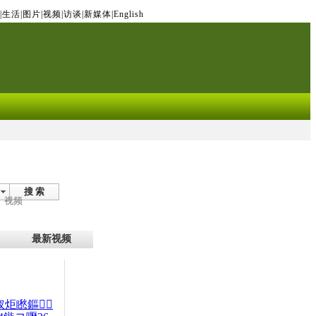
|
生活
|
图片
|
视频
|
访谈
|
新媒体
|
English
搜 索
视频
最新视频
杈炬矁鏂