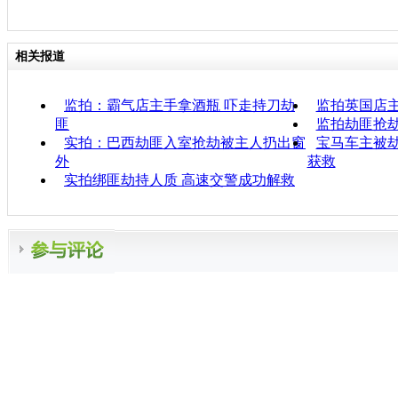
相关报道
监拍：霸气店主手拿酒瓶 吓走持刀劫
监拍英国店
匪
监拍劫匪抢
实拍：巴西劫匪入室抢劫被主人扔出窗
宝马车主被劫
外
获救
实拍绑匪劫持人质 高速交警成功解救