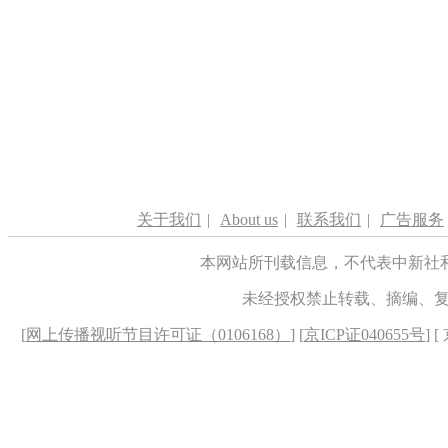
关于我们
|
About us
|
联系我们
|
广告服务
本网站所刊载信息，不代表中新社
未经授权禁止转载、摘编、
[
网上传播视听节目许可证（0106168）
] [
京ICP证040655号
] 