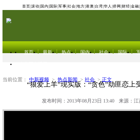
首页
|
滚动
|
国内
|
国际
|
军事
|
社会
|
地方
|
港澳
|
台湾
|
华人
|
侨网
|
财经
|
金融
|
首页
最新
热点
国内
社会
国际
东北亚电视网
当前位置：
中新视频
>
热点新闻
>
社会
>
正文
“狼爱上羊”现实版：“贪色”劫匪恋上
发布时间：2013年08月23日 13:40
来源：江