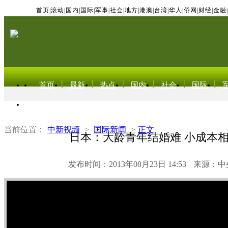
首页
|
滚动
|
国内
|
国际
|
军事
|
社会
|
地方
|
港澳
|
台湾
|
华人
|
侨网
|
财经
|
金融
|
首页
最新
热点
国内
社会
国际
东北亚电视网
当前位置：
中新视频
>
国际新闻
>
正文
日本：大龄青年结婚难 小成本
发布时间：2013年08月23日 14:53
来源：中