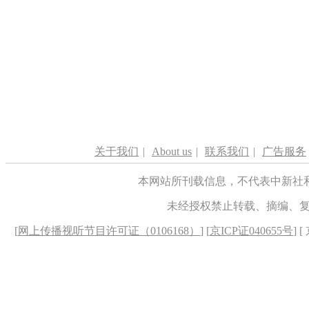
关于我们
|
About us
|
联系我们
|
广告服务
本网站所刊载信息，不代表中新社
未经授权禁止转载、摘编、
[
网上传播视听节目许可证（0106168）
] [
京ICP证040655号
] 