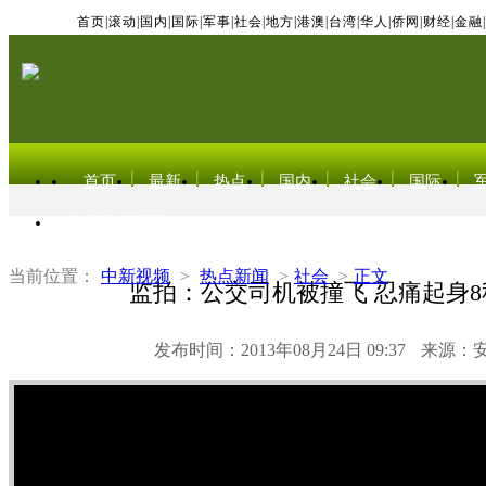
首页
|
滚动
|
国内
|
国际
|
军事
|
社会
|
地方
|
港澳
|
台湾
|
华人
|
侨网
|
财经
|
金融
|
首页
最新
热点
国内
社会
国际
东北亚电视网
当前位置：
中新视频
>
热点新闻
>
社会
>
正文
监拍：公交司机被撞飞 忍痛起身
发布时间：2013年08月24日 09:37
来源：