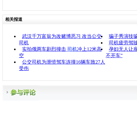
相关报道
武汉千万富翁为改赌博恶习 改当公交
骗子秀演技骗
司机
司机疲劳驾驶
实拍俄两车剧烈撞击
司机
冲上12米高
孕妇无人让座
空
不开车”
公交司机为泄愤驾车连撞16辆车致27人
受伤