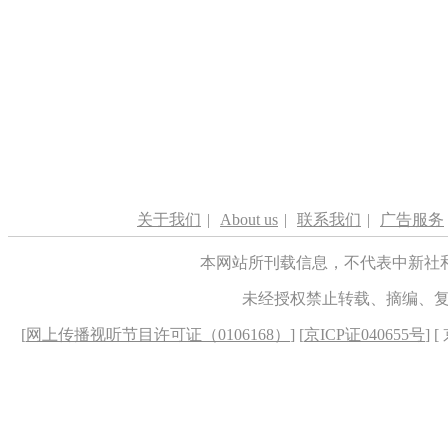
关于我们
|
About us
|
联系我们
|
广告服务
本网站所刊载信息，不代表中新社
未经授权禁止转载、摘编、
[
网上传播视听节目许可证（0106168）
] [
京ICP证040655号
] 