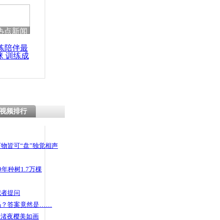
 哀思悼忠
热点新闻
练陪伴最
咪 训练成
车被雷劈
功瘦身
切掉
视频排行
物皆可“盘”独觉相声
年种树1.7万棵
记者提问
码？答案竟然是……
头渚夜樱美如画