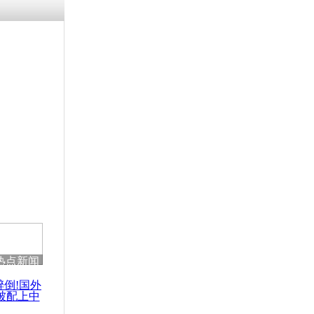
残疾男子因
砸银行
千年传统习
众为娥皇女
行被查情绪
回答崩溃原
热点新闻
乡上万人欢
节
醉倒!国外
被配上中
国民乐