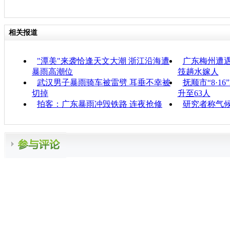
相关报道
"潭美"来袭恰逢天文大潮 浙江沿海遭
广东梅州遭遇
暴雨高潮位
筏趟水嫁人
武汉男子暴雨骑车被雷劈 耳垂不幸被
抚顺市“8·
切掉
升至63人
拍客：广东暴雨冲毁铁路 连夜抢修
研究者称气