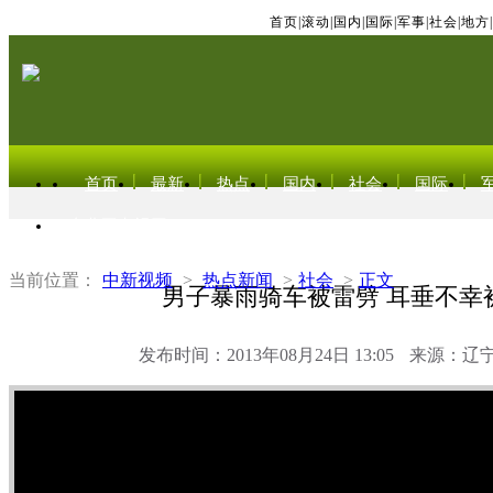
首页
|
滚动
|
国内
|
国际
|
军事
|
社会
|
地方
|
首页
最新
热点
国内
社会
国际
东北亚电视网
当前位置：
中新视频
>
热点新闻
>
社会
>
正文
男子暴雨骑车被雷劈 耳垂不幸
发布时间：2013年08月24日 13:05
来源：辽