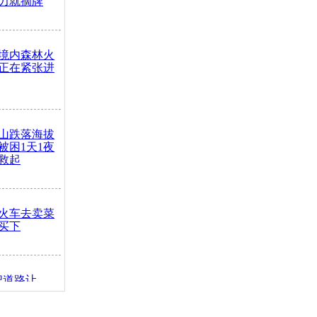
力就摘牌
境内森林火
正在紧张进
山跌落海拔
崖被困1天1夜
救起
火车去卖菜
买下
把道路让
突发疾病交