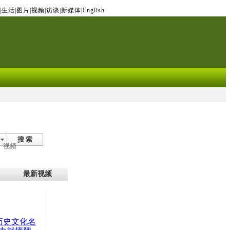
|
生活
|
图片
|
视频
|
访谈
|
新媒体
|
English
搜 索
视频
最新视频
：历史文化名