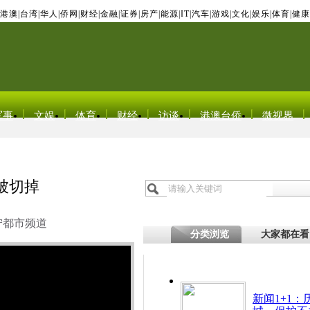
港澳
|
台湾
|
华人
|
侨网
|
财经
|
金融
|
证券
|
房产
|
能源
|
IT
|
汽车
|
游戏
|
文化
|
娱乐
|
体育
|
健康
军事
文娱
体育
财经
访谈
港澳台侨
微视界
被切掉
宁都市频道
分类浏览
大家都在看
新闻1+1