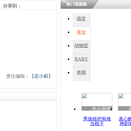
热门视频集
分享到：
四川一精神
搞笑
病发持大锤
美女
探访传承四
动物世
俗：近万民
英省亲送行
界
BABY
秀
奇闻
责任编辑：【
迟小莉
】
小伙骑车逆
崩溃 网上
因
热点新闻
四川兴文苗
度苗族花山
男孩错把电推
真心
当梳子
神剧