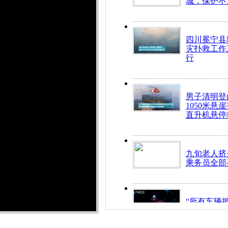
城，保护不
四川冕宁县
灾扑救工作
行
男子清明登
1050米悬
直升机悬停
九旬老人挤
乘务员全部
“所有车辆
开！”儿童
警急速救助