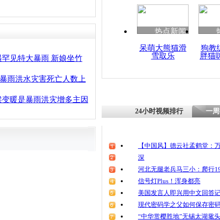
清明祭英烈
魂
热点新闻
呆萌大熊猫滑
狗教
雪取乐
胖猫
男子暴雨骑
罕见特大暴雨 新娘坐竹
耳垂不幸被
16”暴雨洪水灾害死亡人数上
候变暖是暴雨洪灾增多主因
24小时视频排行
一周
【中国风】德云社孟鹤堂：万
深
河北无腿老兵马三小：爬行19
信号灯Plus！浑身都亮
美国发言人即兴用中文回答
现代密码学之父如何保存密
“中华赏樱胜地”无锡太湖鼋