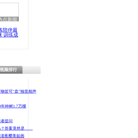
 哀思悼忠
热点新闻
练陪伴最
咪 训练成
还挨打 医
功瘦身
决不让我女
视频排行
物皆可“盘”独觉相声
年种树1.7万棵
记者提问
码？答案竟然是……
头渚夜樱美如画