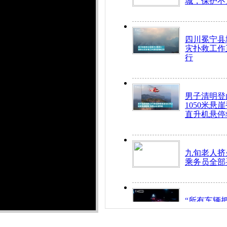
城，保护不
四川冕宁县
灾扑救工作
行
男子清明登
1050米悬
直升机悬停
九旬老人挤
乘务员全部
“所有车辆
开！”儿童
警急速救助