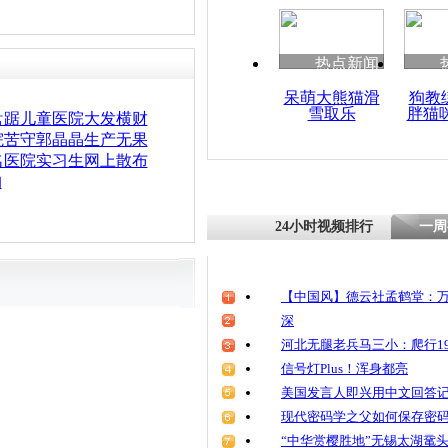
清明祭英烈
魂
热点新闻
呆萌大熊猫滑
狗教
雪取乐
胖猫
护士工资低
盘踞儿童医院大发横财
院院长:我
院苦守郭晶晶生产无果
儿干
名医院实习生网上散布
拘
24小时视频排行
一周
【中国风】德云社孟鹤堂：万
深
河北无腿老兵马三小：爬行19
信号灯Plus！浑身都亮
美国发言人即兴用中文回答
现代密码学之父如何保存密
“中华赏樱胜地”无锡太湖鼋