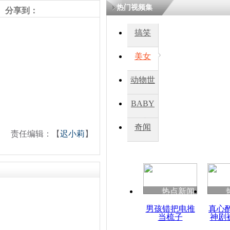
热门视频集
分享到：
四川一精神
搞笑
病发持大锤
美女
探访传承四
动物世
俗：近万民
英省亲送行
界
BABY
秀
奇闻
责任编辑：【
迟小莉
】
小伙骑车逆
崩溃 网上
因
热点新闻
四川兴文苗
度苗族花山
男孩错把电推
真心
当梳子
神剧