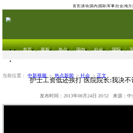
首页
|
滚动
|
国内
|
国际
|
军事
|
社会
|
地方
|
首页
最新
热点
国内
社会
国际
东北亚电视网
当前位置：
中新视频
>
热点新闻
>
社会
>
正文
护士工资低还挨打 医院院长:我决
发布时间：2013年08月24日 20:52
来源：中