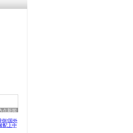
残疾男子因
砸银行
千年传统习
众为娥皇女
行被查情绪
回答崩溃原
热点新闻
乡上万人欢
节
醉倒!国外
被配上中
国民乐