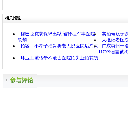
相关报道
穆巴拉克获保释出狱 被转往军事医院
实拍号贩子
软禁
大批记者医
拍客：不孝子把骨折老人扔医院后消失
广东惠州一
H7N9谣言被
环卫工被晒晕不敢去医院怕失业怕花钱