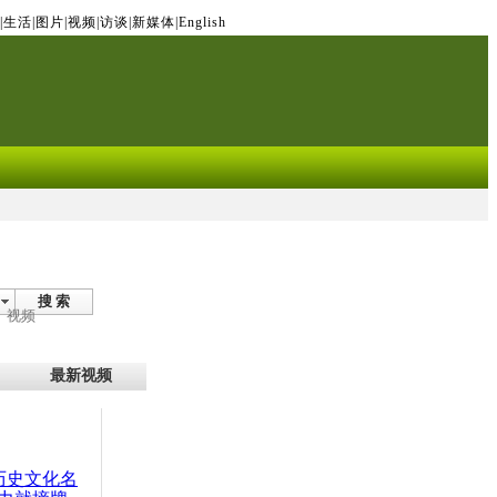
|
生活
|
图片
|
视频
|
访谈
|
新媒体
|
English
搜 索
视频
最新视频
：历史文化名