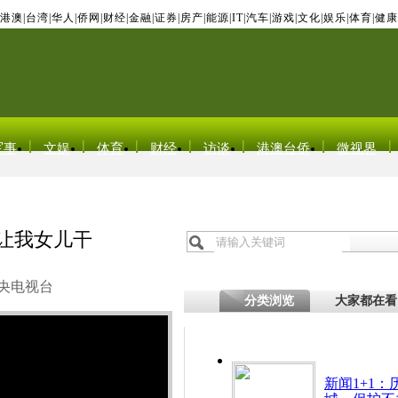
港澳
|
台湾
|
华人
|
侨网
|
财经
|
金融
|
证券
|
房产
|
能源
|
IT
|
汽车
|
游戏
|
文化
|
娱乐
|
体育
|
健康
军事
文娱
体育
财经
访谈
港澳台侨
微视界
不让我女儿干
央电视台
分类浏览
大家都在看
新闻1+1