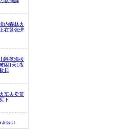
力就摘牌
境内森林火
正在紧张进
山跌落海拔
崖被困1天1夜
救起
火车去卖菜
买下
把道路让
突发疾病交