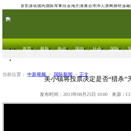
首页
|
滚动
|
国内
|
国际
|
军事
|
社会
|
地方
|
港澳
|
台湾
|
华人
|
侨网
|
财经
|
金融
|
首页
最新
热点
国内
社会
国际
东北亚电视网
当前位置：
中新视频
>
国际新闻
>
正文
美小镇将投票决定是否“猎杀”
发布时间：2013年08月25日 10:00
来源：C