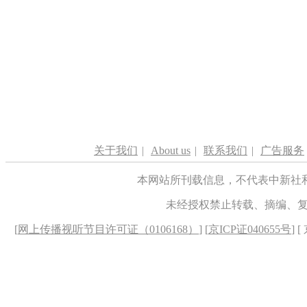
关于我们
|
About us
|
联系我们
|
广告服务
本网站所刊载信息，不代表中新社
未经授权禁止转载、摘编、
[
网上传播视听节目许可证（0106168）
] [
京ICP证040655号
] 