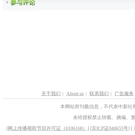
关于我们
|
About us
|
联系我们
|
广告服务
本网站所刊载信息，不代表中新社
未经授权禁止转载、摘编、
[
网上传播视听节目许可证（0106168）
] [
京ICP证040655号
] 