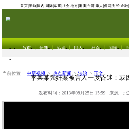
首页
|
滚动
|
国内
|
国际
|
军事
|
社会
|
地方
|
港澳
|
台湾
|
华人
|
侨网
|
财经
|
金融
|
首页
最新
热点
国内
社会
国际
东北亚电视网
当前位置：
中新视频
>
热点新闻
>
法治
>
正文
李某某强奸案被害人一度昏迷：或
发布时间：2013年08月25日 15:59
来源：北