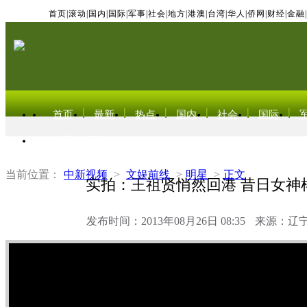
首页
|
滚动
|
国内
|
国际
|
军事
|
社会
|
地方
|
港澳
|
台湾
|
华人
|
侨网
|
财经
|
金融
|
首页
最新
热点
国内
社会
国际
东北亚电视网
当前位置：
中新视频
>
文娱前线
>
明星
>
正文
实拍：王祖贤悄然回港 昔日女神
发布时间：2013年08月26日 08:35
来源：辽