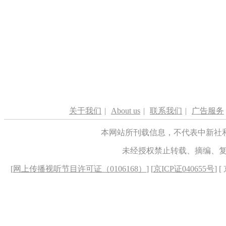
关于我们
|
About us
|
联系我们
|
广告服务
本网站所刊载信息，不代表中新社
未经授权禁止转载、摘编、
[
网上传播视听节目许可证（0106168）
] [
京ICP证040655号
] 