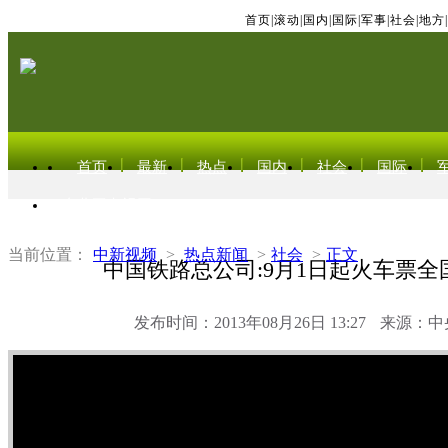
首页
|
滚动
|
国内
|
国际
|
军事
|
社会
|
地方
|
首页
最新
热点
国内
社会
国际
东北亚电视网
当前位置：
中新视频
>
热点新闻
>
社会
>
正文
中国铁路总公司:9月1日起火车票全
发布时间：2013年08月26日 13:27
来源：中