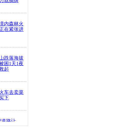
力就摘牌
境内森林火
正在紧张进
山跌落海拔
崖被困1天1夜
救起
火车去卖菜
买下
把道路让
突发疾病交