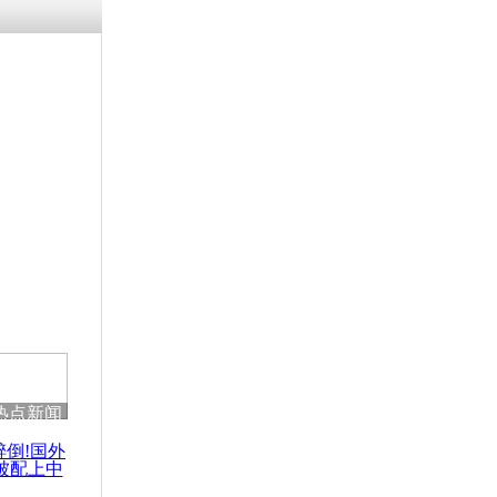
残疾男子因
砸银行
千年传统习
众为娥皇女
行被查情绪
回答崩溃原
热点新闻
乡上万人欢
节
醉倒!国外
被配上中
国民乐