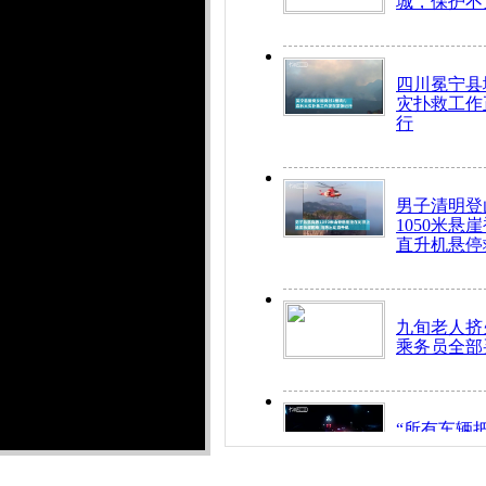
城，保护不
四川冕宁县
灾扑救工作
行
男子清明登
1050米悬
直升机悬停
九旬老人挤
乘务员全部
“所有车辆
开！”儿童
警急速救助