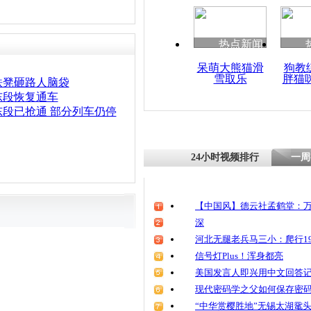
清明祭英烈
魂
热点新闻
呆萌大熊猫滑
狗教
雪取乐
胖猫
中国铁路总公
铁凳砸路人脑袋
日起火车票
东段恢复通车
签
段已抢通 部分列车仍停
24小时视频排行
一周
【中国风】德云社孟鹤堂：万
深
河北无腿老兵马三小：爬行19
信号灯Plus！浑身都亮
美国发言人即兴用中文回答
现代密码学之父如何保存密
“中华赏樱胜地”无锡太湖鼋