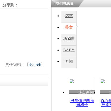
热门视频集
分享到：
四川一精神
搞笑
病发持大锤
美女
探访传承四
动物世
俗：近万民
英省亲送行
界
BABY
秀
奇闻
责任编辑：【
迟小莉
】
小伙骑车逆
崩溃 网上
因
热点新闻
四川兴文苗
度苗族花山
男孩错把电推
真心
当梳子
神剧