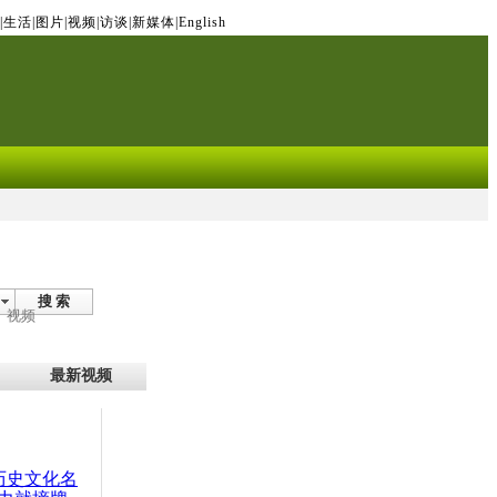
|
生活
|
图片
|
视频
|
访谈
|
新媒体
|
English
搜 索
视频
最新视频
：历史文化名