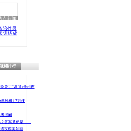
 哀思悼忠
热点新闻
练陪伴最
咪 训练成
司:9月1
功瘦身
全国通退通
视频排行
物皆可“盘”独觉相声
年种树1.7万棵
记者提问
码？答案竟然是……
头渚夜樱美如画