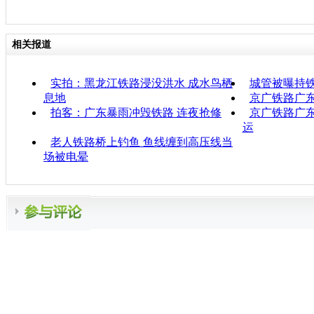
相关报道
实拍：黑龙江铁路浸没洪水 成水鸟栖
城管被曝持
息地
京广铁路广
拍客：广东暴雨冲毁铁路 连夜抢修
京广铁路广东
运
老人铁路桥上钓鱼 鱼线缠到高压线当
场被电晕