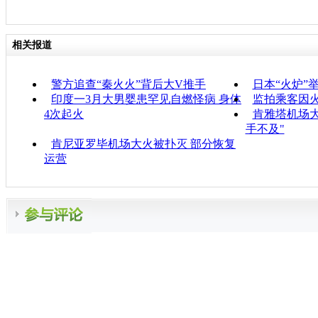
相关报道
警方追查“秦火火”背后大V推手
日本“火炉”
印度一3月大男婴患罕见自燃怪病 身体
监拍乘客因
4次起火
肯雅塔机场
手不及"
肯尼亚罗毕机场大火被扑灭 部分恢复
运营