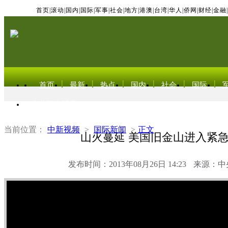
首页
|
滚动
|
国内
|
国际
|
军事
|
社会
|
地方
|
港澳
|
台湾
|
华人
|
侨网
|
财经
|
金融
|
首页
最新
热点
国内
社会
国际
东北亚电视网
当前位置：
中新视频
>
国际新闻
>
正文
山火蔓延 美国旧金山进入紧
发布时间：2013年08月26日 14:23
来源：中