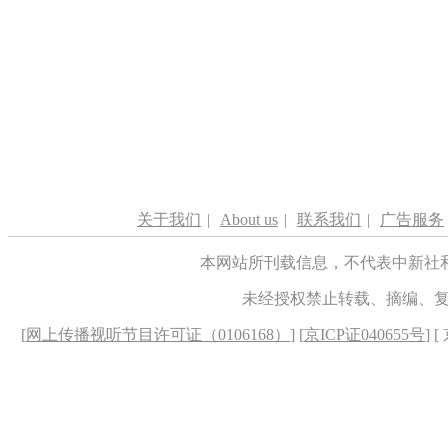
关于我们
|
About us
|
联系我们
|
广告服务
本网站所刊载信息，不代表中新社
未经授权禁止转载、摘编、
[
网上传播视听节目许可证（0106168）
] [
京ICP证040655号
] 