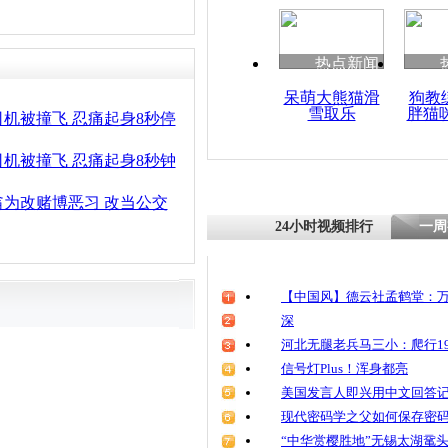
清明祭英烈
魂
热点新闻
呆萌大熊猫滑
狗教
雪取乐
胖猫
监拍：女子
机被撞飞 忍痛起身8秒停
乘客司机吓
机被撞飞 忍痛起身8秒钟
为改赌博恶习 改当公交
24小时视频排行
一周
【中国风】德云社孟鹤堂：万
深
河北无腿老兵马三小：爬行19
信号灯Plus！浑身都亮
美国发言人即兴用中文回答
现代密码学之父如何保存密
“中华赏樱胜地”无锡太湖鼋