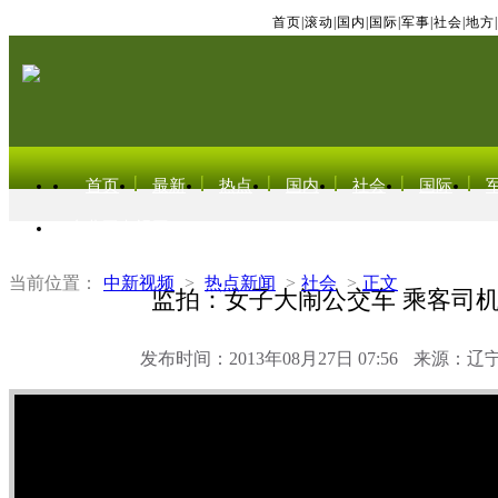
首页
|
滚动
|
国内
|
国际
|
军事
|
社会
|
地方
|
首页
最新
热点
国内
社会
国际
东北亚电视网
当前位置：
中新视频
>
热点新闻
>
社会
>
正文
监拍：女子大闹公交车 乘客司
发布时间：2013年08月27日 07:56
来源：辽