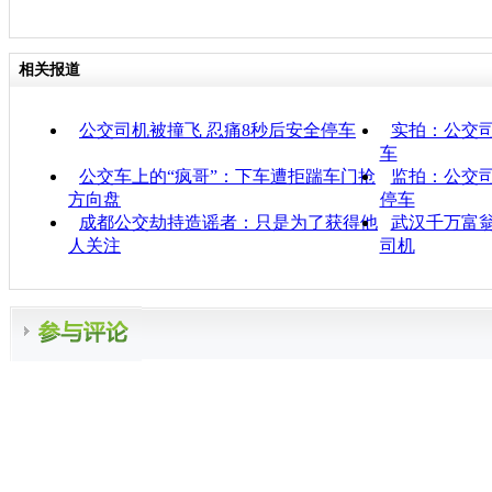
相关报道
公交司机被撞飞 忍痛8秒后安全停车
实拍：公交司
车
公交车上的“疯哥”：下车遭拒踹车门抢
监拍：公交司
方向盘
停车
成都公交劫持造谣者：只是为了获得他
武汉千万富翁
人关注
司机