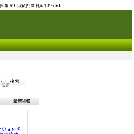
|
生活
|
图片
|
视频
|
访谈
|
新媒体
|
English
搜 索
视频
最新视频
：历史文化名