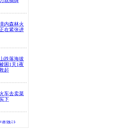
力就摘牌
境内森林火
正在紧张进
山跌落海拔
崖被困1天1夜
救起
火车去卖菜
买下
把道路让
突发疾病交