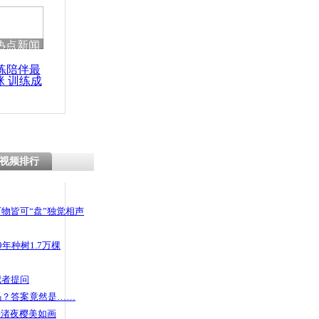
 哀思悼忠
热点新闻
练陪伴最
咪 训练成
大闹公交车
功瘦身
一跳
视频排行
物皆可“盘”独觉相声
年种树1.7万棵
记者提问
码？答案竟然是……
头渚夜樱美如画