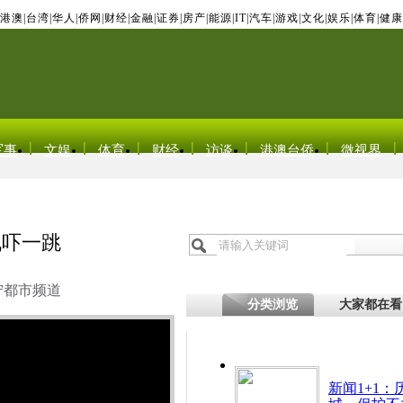
港澳
|
台湾
|
华人
|
侨网
|
财经
|
金融
|
证券
|
房产
|
能源
|
IT
|
汽车
|
游戏
|
文化
|
娱乐
|
体育
|
健康
军事
文娱
体育
财经
访谈
港澳台侨
微视界
机吓一跳
宁都市频道
分类浏览
大家都在看
新闻1+1