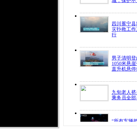
城，保护不
四川冕宁县
灾扑救工作
行
男子清明登
1050米悬
直升机悬停
九旬老人挤
乘务员全部
“所有车辆
开！”儿童
警急速救助