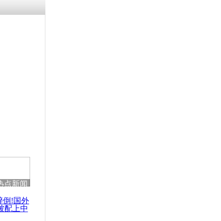
残疾男子因
砸银行
千年传统习
众为娥皇女
行被查情绪
回答崩溃原
热点新闻
乡上万人欢
节
醉倒!国外
被配上中
国民乐