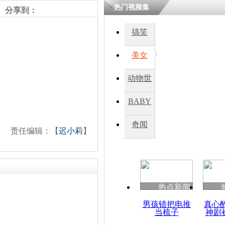
热门视频集
分享到：
四川一精神
搞笑
病发持大锤
美女
探访传承四
动物世
俗：近万民
英省亲送行
界
BABY
秀
奇闻
责任编辑：【
迟小莉
】
小伙骑车逆
崩溃 网上
因
热点新闻
四川兴文苗
度苗族花山
男孩错把电推
真心
当梳子
神剧