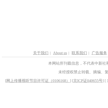
关于我们
|
About us
|
联系我们
|
广告服务
本网站所刊载信息，不代表中新社
未经授权禁止转载、摘编、
[
网上传播视听节目许可证（0106168）
] [
京ICP证040655号
] 