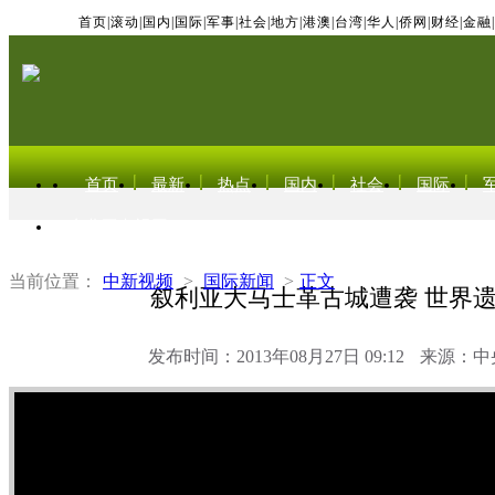
首页
|
滚动
|
国内
|
国际
|
军事
|
社会
|
地方
|
港澳
|
台湾
|
华人
|
侨网
|
财经
|
金融
|
首页
最新
热点
国内
社会
国际
东北亚电视网
当前位置：
中新视频
>
国际新闻
>
正文
叙利亚大马士革古城遭袭 世界
发布时间：2013年08月27日 09:12
来源：中