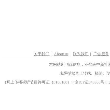
关于我们
|
About us
|
联系我们
|
广告服务
本网站所刊载信息，不代表中新社
未经授权禁止转载、摘编、
[
网上传播视听节目许可证（0106168）
] [
京ICP证040655号
] 