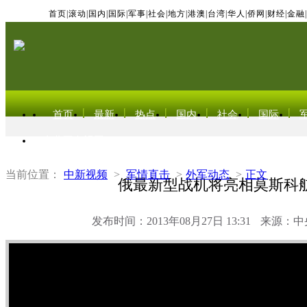
首页
|
滚动
|
国内
|
国际
|
军事
|
社会
|
地方
|
港澳
|
台湾
|
华人
|
侨网
|
财经
|
金融
|
首页
最新
热点
国内
社会
国际
东北亚电视网
当前位置：
中新视频
>
军情直击
>
外军动态
>
正文
俄最新型战机将亮相莫斯科
发布时间：2013年08月27日 13:31
来源：中