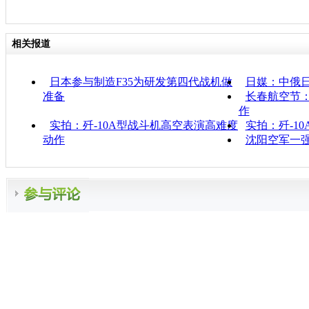
相关报道
日本参与制造F35为研发第四代战机做
日媒：中俄
准备
长春航空节：
作
实拍：歼-10A型战斗机高空表演高难度
实拍：歼-1
动作
沈阳空军一强