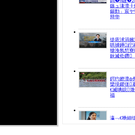
鍧�6鏈�2
鏃ュ湪澶╂
鍚勯」宸ヤ
辩华
缇庡浗涓嬪
哄摢鑸紵
獊浼氬惁寮
鈥滅伀鑽
鍔犳嬁澶ф
欒垷鑺傞
€滅唺鐚
禌
瀛﹁€咃細
€间笢鍗椾
解€滆劚閽
姪鎺ㄤ腑鍥