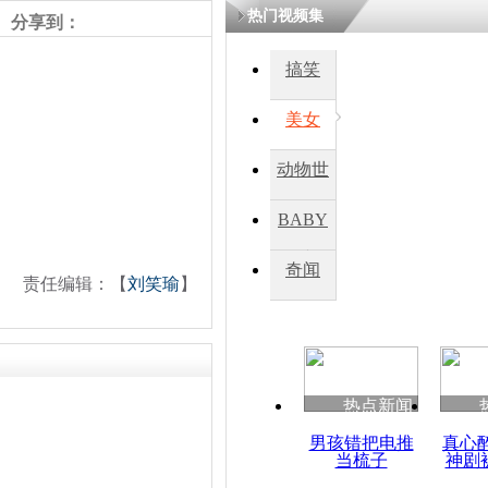
热门视频集
熷悎浣� 
分享到：
瘑灞€
搞笑
美女
娉板浗閫€
笂灏嗭細姝�
忓彈瀹炴垬
动物世
鍚稿紩澶氬
ㄤ笘鐣岃
界
BABY
秀
奇闻
利比里亚大
责任编辑：【
刘笑瑜
】
万名考生无
热点新闻
男孩错把电推
真心
当梳子
神剧