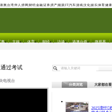
港澳
|
台湾
|
华人
|
侨网
|
财经
|
金融
|
证券
|
房产
|
能源
|
IT
|
汽车
|
游戏
|
文化
|
娱乐
|
体育
|
健康
军事
文娱
体育
财经
访谈
港澳台侨
微视界
人通过考试
央电视台
分类浏览
大家都在看
2025澶忓