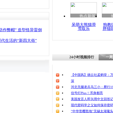
热点新闻
呆萌大熊猫滑
狗教
雪取乐
胖猫
防作弊帽” 造型怪异雷倒
代生活的“新四大俗”
24小时视频排行
一周
【中国风】德云社孟鹤堂：万
深
河北无腿老兵马三小：爬行19
信号灯Plus！浑身都亮
美国发言人即兴用中文回答
现代密码学之父如何保存密
“中华赏樱胜地”无锡太湖鼋