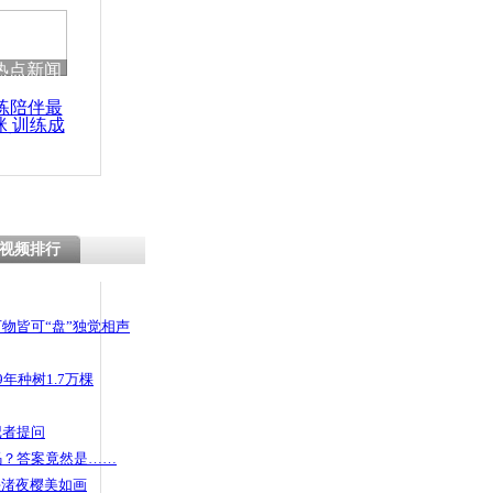
热点新闻
练陪伴最
咪 训练成
功瘦身
视频排行
物皆可“盘”独觉相声
年种树1.7万棵
记者提问
码？答案竟然是……
头渚夜樱美如画