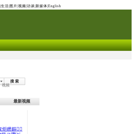
|
生活
|
图片
|
视频
|
访谈
|
新媒体
|
English
搜 索
视频
最新视频
杈炬矁鏂