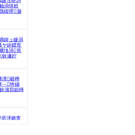
4鏃ヨ嚦26
触涓惧姙
綔鍑嗗灏
満鍏ュ眬涓
浠ヤ紛鍐茬
曠垎涓笢
《鈥濓紵
弗澶崕榫
搴﹁绔嬧
澂鈥濇寫鎴樿
缇庡浗娆查
簹涓庝腑鍥
┾€濓紝鍙嶅
解€斾笢鐩