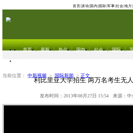
首页
|
滚动
|
国内
|
国际
|
军事
|
社会
|
地方
|
首页
最新
热点
国内
社会
国际
东北亚电视网
当前位置：
中新视频
>
国际新闻
>
正文
利比里亚大学招生 两万名考生无
发布时间：2013年08月27日 15:54
来源：中