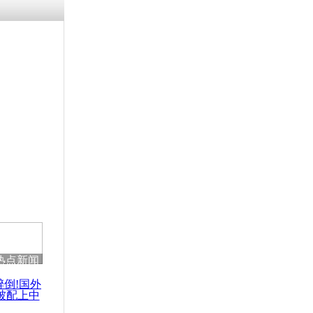
涓ㄥ浗闄呰
褰圭┖鍐涗
-10CE缁
妫€楠岋紝
浗鍏虫敞涓
学招生 两
人通过考试
热点新闻
醉倒!国外
被配上中
国民乐