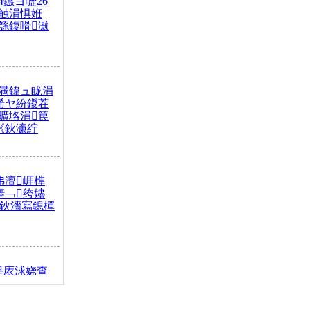
4鏃ヨ嚦26
触涓惧姙
綔鍑嗗灏
満鍏ュ眬涓
浠ヤ紛鍐茬
曠垎涓笢
《鈥濓紵
弗澶崕榫
搴﹁绔嬧
澂鈥濇寫鎴樿
缇庡浗娆查
簹涓庝腑鍥
┾€濓紝鍙嶅
解€斾笢鐩