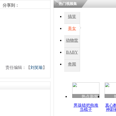
热门视频集
熷悎浣� 
分享到：
瘑灞€
搞笑
美女
娉板浗閫€
笂灏嗭細姝�
忓彈瀹炴垬
动物世
鍚稿紩澶氬
ㄤ笘鐣岃
界
BABY
秀
奇闻
6名阿富汗
责任编辑：【
刘笑瑜
】
绑架后遭枪
热点新闻
男孩错把电推
真心
当梳子
神剧