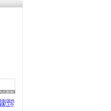
涓ㄥ浗闄呰
褰圭┖鍐涗
-10CE缁
妫€楠岋紝
浗鍏虫敞涓
政府雇员被
杀
热点新闻
醉倒!国外
被配上中
国民乐