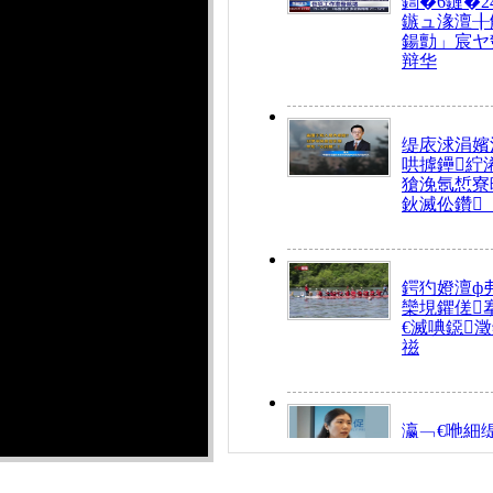
鍧�6鏈�2
鏃ュ湪澶╂
鍚勯」宸ヤ
辩华
缇庡浗涓嬪
哄摢鑸紵
獊浼氬惁寮
鈥滅伀鑽
鍔犳嬁澶ф
欒垷鑺傞
€滅唺鐚
禌
瀛﹁€咃細
€间笢鍗椾
解€滆劚閽
姪鎺ㄤ腑鍥