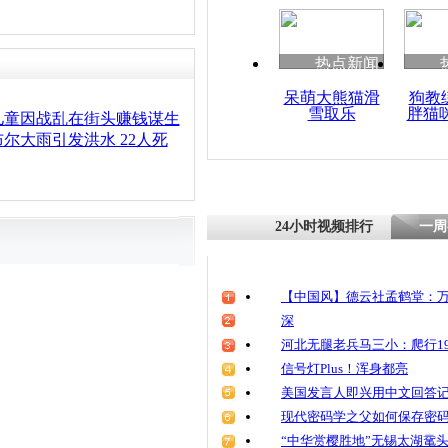
热点新闻
呆萌大熊猫滑
狗教
雪取乐
胖猫
儿童因战乱在街头赚钱谋生
尔大雨引发洪水 22人死
24小时视频排行
一周
【中国风】德云社孟鹤堂：万
深
河北无腿老兵马三小：爬行19
信号灯Plus！浑身都亮
美国发言人即兴用中文回答
现代密码学之父如何保存密
“中华赏樱胜地”无锡太湖鼋