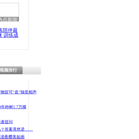
热点新闻
练陪伴最
咪 训练成
功瘦身
视频排行
物皆可“盘”独觉相声
年种树1.7万棵
记者提问
码？答案竟然是……
头渚夜樱美如画