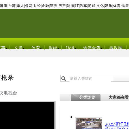
港澳
|
台湾
|
华人
|
侨网
|
财经
|
金融
|
证券
|
房产
|
能源
|
IT
|
汽车
|
游戏
|
文化
|
娱乐
|
体育
|
健康
军事
文娱
体育
财经
访谈
港澳台侨
微视界
遭枪杀
央电视台
分类浏览
大家都在看
2025澶忓