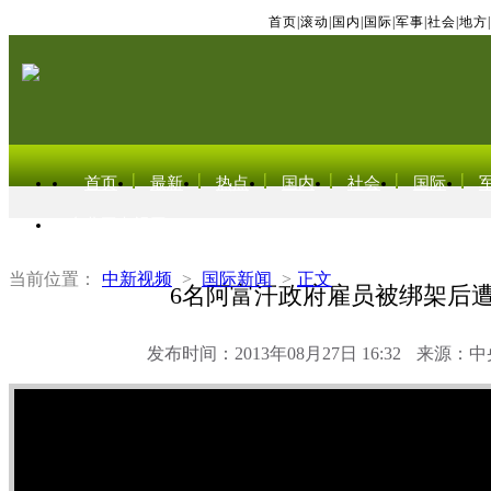
首页
|
滚动
|
国内
|
国际
|
军事
|
社会
|
地方
|
首页
最新
热点
国内
社会
国际
东北亚电视网
当前位置：
中新视频
>
国际新闻
>
正文
6名阿富汗政府雇员被绑架后
发布时间：2013年08月27日 16:32
来源：中