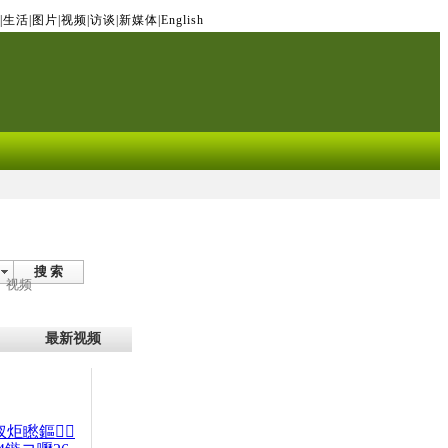
|
生活
|
图片
|
视频
|
访谈
|
新媒体
|
English
搜 索
视频
最新视频
杈炬矁鏂