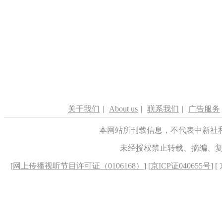
关于我们
|
About us
|
联系我们
|
广告服务
本网站所刊载信息，不代表中新社
未经授权禁止转载、摘编、
[
网上传播视听节目许可证（0106168）
] [
京ICP证040655号
] 