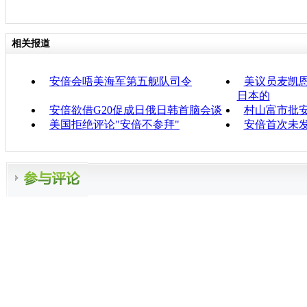
相关报道
安倍会唔美海军第五舰队司令
美议员麦凯恩
日本的
安倍欲借G20促成日俄日韩首脑会谈
村山富市批
美国拒绝评论"安倍不参拜"
安倍首次未发