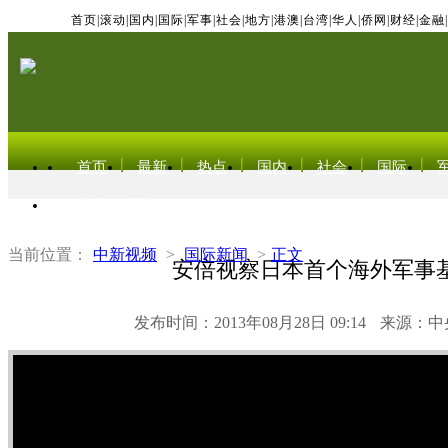
首页
|
滚动
|
国内
|
国际
|
军事
|
社会
|
地方
|
港澳
|
台湾
|
华人
|
侨网
|
财经
|
金融
|
首页
最新
热点
国内
社会
国际
东北亚电视网
当前位置：
中新视频
>
国际新闻
>
正文
安倍视察日本首个海外军事
发布时间：2013年08月28日 09:14
来源：中