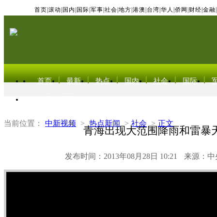
首页
|
滚动
|
国内
|
国际
|
军事
|
社会
|
地方
|
港澳
|
台湾
|
华人
|
侨网
|
财经
|
金融
|
首页
最新
热点
国内
社会
国际
东北亚电视网
当前位置：
中新视频
>
热点新闻
>
社会
>
正文
青海出现大范围降雨和雷暴
发布时间：2013年08月28日 10:21
来源：中