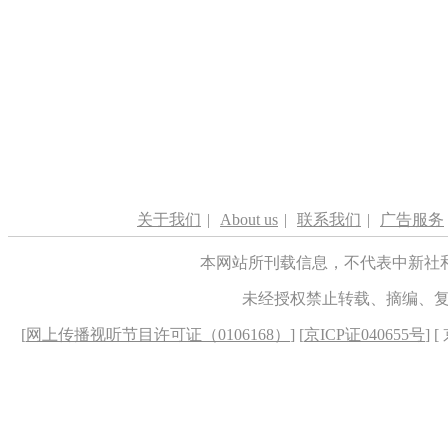
关于我们
|
About us
|
联系我们
|
广告服务
本网站所刊载信息，不代表中新社
未经授权禁止转载、摘编、
[
网上传播视听节目许可证（0106168）
] [
京ICP证040655号
] 