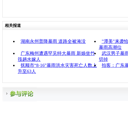
相关报道
湖南永州普降暴雨 道路全被淹没
"潭美"来袭
暴雨高潮位
广东梅州遭遇罕见特大暴雨 新娘坐竹
武汉男子暴雨
筏趟水嫁人
切掉
抚顺市“8·16”暴雨洪水灾害死亡人数上
拍客：广东暴
升至63人