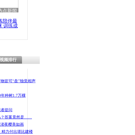
热点新闻
练陪伴最
咪 训练成
功瘦身
视频排行
物皆可“盘”独觉相声
年种树1.7万棵
记者提问
码？答案竟然是……
头渚夜樱美如画
 精力付出堪比建楼