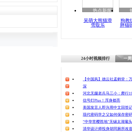
热点新闻
呆萌大熊猫滑
狗教
雪取乐
胖猫
24小时视频排行
一周
【中国风】德云社孟鹤堂：万
深
河北无腿老兵马三小：爬行19
信号灯Plus！浑身都亮
美国发言人即兴用中文回答
现代密码学之父如何保存密
“中华赏樱胜地”无锡太湖鼋
清华设计师投身胡同厕所改造