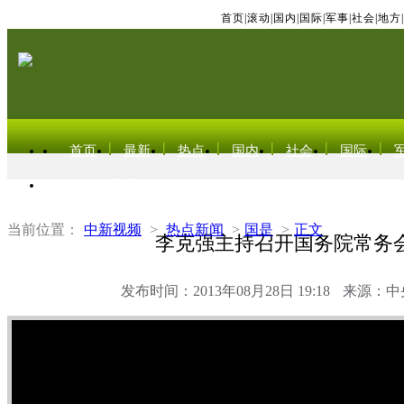
首页
|
滚动
|
国内
|
国际
|
军事
|
社会
|
地方
|
首页
最新
热点
国内
社会
国际
东北亚电视网
当前位置：
中新视频
>
热点新闻
>
国是
>
正文
李克强主持召开国务院常务
发布时间：2013年08月28日 19:18
来源：中