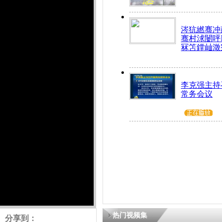
涔犺繎骞冲嚭
骞村浗闄呯
冧笘鐣屾澂
李克强主持
常务会议
热门视频集
分享到：