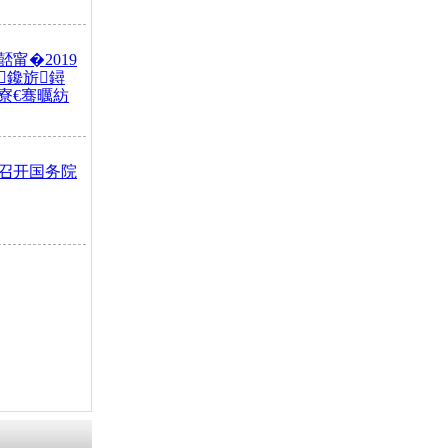
甯�2019
鑱旂鐞
寮€骞曞紡
召开国务院