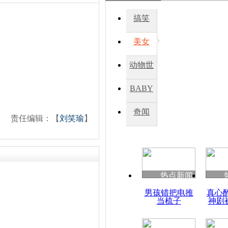
搞笑
美女
动物世
界
BABY
秀
奇闻
责任编辑：【
刘笑瑜
】
热点新闻
男孩错把电推
真心
当梳子
神剧