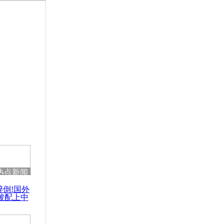
热点新闻
醉倒!国外
被配上中
国民乐