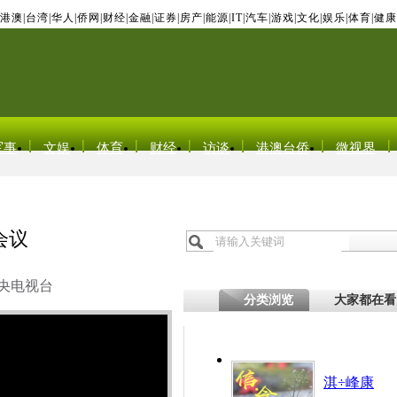
港澳
|
台湾
|
华人
|
侨网
|
财经
|
金融
|
证券
|
房产
|
能源
|
IT
|
汽车
|
游戏
|
文化
|
娱乐
|
体育
|
健康
军事
文娱
体育
财经
访谈
港澳台侨
微视界
会议
央电视台
分类浏览
大家都在看
淇÷峰康