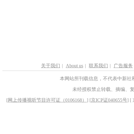
关于我们
|
About us
|
联系我们
|
广告服务
本网站所刊载信息，不代表中新社
未经授权禁止转载、摘编、
[
网上传播视听节目许可证（0106168）
] [
京ICP证040655号
] 