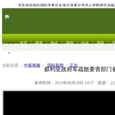
首页
|
滚动
|
国内
|
国际
|
军事
|
社会
|
地方
|
港澳
|
台湾
|
华人
|
侨网
|
财经
|
金融
|
首页
最新
热点
国内
社会
国际
东北亚电视网
当前位置：
中新视频
>
国际新闻
>
正文
叙利亚政府军疏散要害部门
发布时间：2013年08月29日 10:37
来源：上