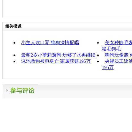
相关报道
小主人吹口琴
狗狗
深情配唱
美女种睫毛发
猪毛狗毛
最萌2岁小萝莉遛狗 玩够了水再继续
狗狗玩偷袭 
泳池救狗被电身亡 家属获赔195万
央视员工泳池
195万