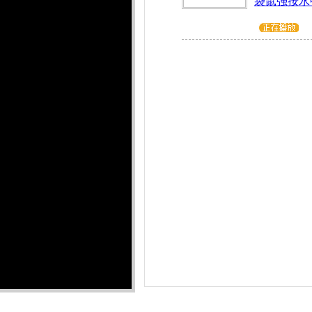
袋鼠强按水