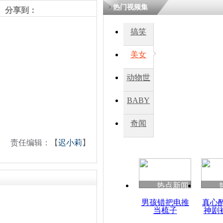
热门视频集
分享到：
搞笑
美女
动物世
界
BABY
秀
奇闻
责任编辑：【
迟小莉
】
热点新闻
男孩错把电推
真心
当梳子
神剧