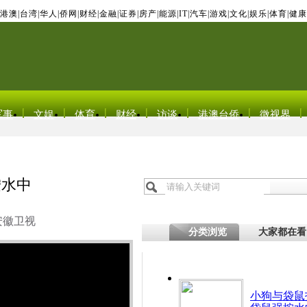
港澳
|
台湾
|
华人
|
侨网
|
财经
|
金融
|
证券
|
房产
|
能源
|
IT
|
汽车
|
游戏
|
文化
|
娱乐
|
体育
|
健康
军事
文娱
体育
财经
访谈
港澳台侨
微视界
按水中
安徽卫视
分类浏览
大家都在看
小狗与袋鼠