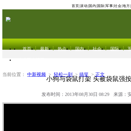
首页
|
滚动
|
国内
|
国际
|
军事
|
社会
|
地方
|
首页
最新
热点
国内
社会
国际
东北亚电视网
当前位置：
中新视频
>
轻松一刻
>
搞笑
>
正文
小狗与袋鼠打架 头被袋鼠强
发布时间：2013年08月30日 08:29
来源：