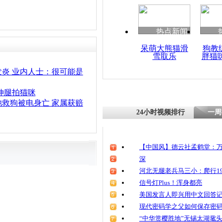
热点新闻
呆萌大熊猫滑
狗教
雪取乐
胖猫
炎 业内人士：很可能是
伸腿拍猫咪
救狗被电身亡 家属获赔
24小时视频排行
一周
【中国风】德云社孟鹤堂：万
深
河北无腿老兵马三小：爬行19
信号灯Plus！浑身都亮
美国发言人即兴用中文回答
现代密码学之父如何保存密
“中华赏樱胜地”无锡太湖鼋