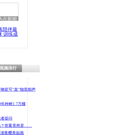
热点新闻
练陪伴最
咪 训练成
功瘦身
视频排行
物皆可“盘”独觉相声
年种树1.7万棵
记者提问
码？答案竟然是……
头渚夜樱美如画