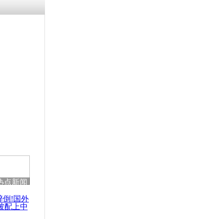
热点新闻
醉倒!国外
被配上中
国民乐