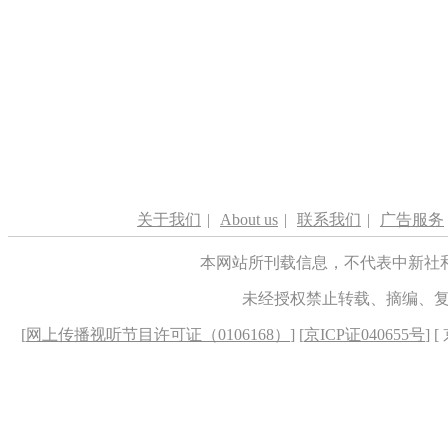
关于我们
|
About us
|
联系我们
|
广告服务
本网站所刊载信息，不代表中新社
未经授权禁止转载、摘编、
[
网上传播视听节目许可证（0106168）
] [
京ICP证040655号
] 