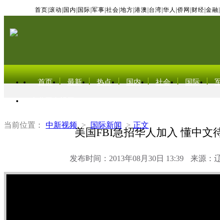
首页
|
滚动
|
国内
|
国际
|
军事
|
社会
|
地方
|
港澳
|
台湾
|
华人
|
侨网
|
财经
|
金融
|
首页
最新
热点
国内
社会
国际
东北亚电视网
当前位置：
中新视频
>
国际新闻
>
正文
美国FBI急招华人加入 懂中文
发布时间：2013年08月30日 13:39
来源：