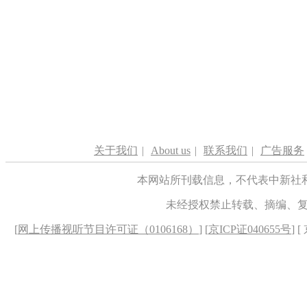
关于我们
|
About us
|
联系我们
|
广告服务
本网站所刊载信息，不代表中新社
未经授权禁止转载、摘编、
[
网上传播视听节目许可证（0106168）
] [
京ICP证040655号
] 