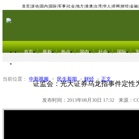
首页
|
滚动
|
国内
|
国际
|
军事
|
社会
|
地方
|
港澳
|
台湾
|
华人
|
侨网
|
财经
|
金融
|
首页
最新
热点
国内
社会
国际
东北亚电视网
当前位置：
中新视频
>
民生新闻
>
财经
>
正文
证监会：光大证券乌龙指事件定性
发布时间：2013年08月30日 17:32
来源：C