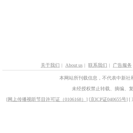
关于我们
|
About us
|
联系我们
|
广告服务
本网站所刊载信息，不代表中新社
未经授权禁止转载、摘编、
[
网上传播视听节目许可证（0106168）
] [
京ICP证040655号
] 