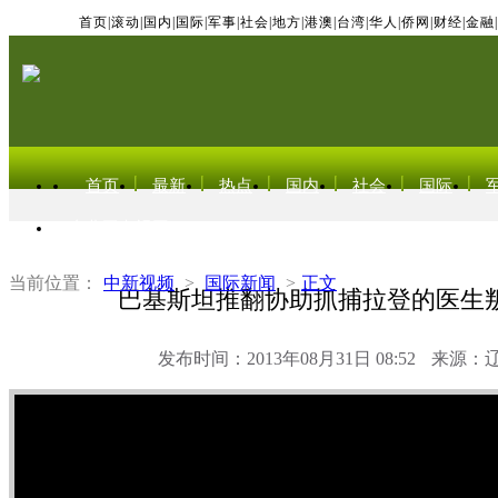
首页
|
滚动
|
国内
|
国际
|
军事
|
社会
|
地方
|
港澳
|
台湾
|
华人
|
侨网
|
财经
|
金融
|
首页
最新
热点
国内
社会
国际
东北亚电视网
当前位置：
中新视频
>
国际新闻
>
正文
巴基斯坦推翻协助抓捕拉登的医生
发布时间：2013年08月31日 08:52
来源：