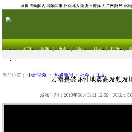
首页
|
滚动
|
国内
|
国际
|
军事
|
社会
|
地方
|
港澳
|
台湾
|
华人
|
侨网
|
财经
|
金融
|
首页
最新
热点
国内
社会
国际
东北亚电视网
当前位置：
中新视频
>
热点新闻
>
社会
>
正文
云南是破坏性地震高发频发
发布时间：2013年08月31日 12:59
来源：C