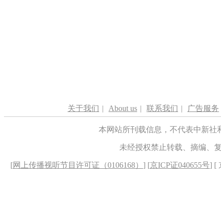
关于我们
|
About us
|
联系我们
|
广告服务
本网站所刊载信息，不代表中新社
未经授权禁止转载、摘编、
[
网上传播视听节目许可证（0106168）
] [
京ICP证040655号
] 