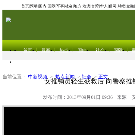
首页
|
滚动
|
国内
|
国际
|
军事
|
社会
|
地方
|
港澳
|
台湾
|
华人
|
侨网
|
财经
|
金融
|
首页
最新
热点
国内
社会
国际
东北亚电视网
当前位置：
中新视频
>
热点新闻
>
社会
>
正文
女推销员轻生获救后 向警察推
发布时间：2013年09月01日 09:36
来源：