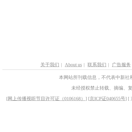
关于我们
|
About us
|
联系我们
|
广告服务
本网站所刊载信息，不代表中新社
未经授权禁止转载、摘编、
[
网上传播视听节目许可证（0106168）
] [
京ICP证040655号
] 