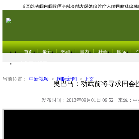
首页
|
滚动
|
国内
|
国际
|
军事
|
社会
|
地方
|
港澳
|
台湾
|
华人
|
侨网
|
财经
|
金融
|
首页
最新
热点
国内
社会
国际
东北亚电视网
当前位置：
中新视频
>
国际新闻
>
正文
奥巴马：动武前将寻求国会
发布时间：2013年09月01日 09:52
来源：中