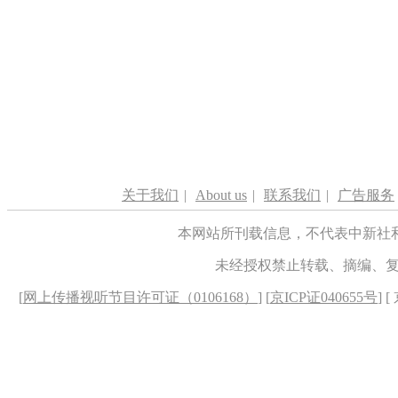
关于我们
|
About us
|
联系我们
|
广告服务
本网站所刊载信息，不代表中新社
未经授权禁止转载、摘编、
[
网上传播视听节目许可证（0106168）
] [
京ICP证040655号
] 