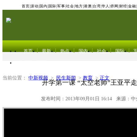
首页
|
滚动
|
国内
|
国际
|
军事
|
社会
|
地方
|
港澳
|
台湾
|
华人
|
侨网
|
财经
|
金融
|
首页
最新
热点
国内
社会
国际
东北亚电视网
当前位置：
中新视频
>
民生新闻
>
教育
>
正文
开学第一课 “太空老师”王亚平
发布时间：2013年09月01日 16:14
来源：中