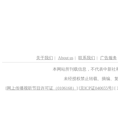
关于我们
|
About us
|
联系我们
|
广告服务
本网站所刊载信息，不代表中新社
未经授权禁止转载、摘编、
[
网上传播视听节目许可证（0106168）
] [
京ICP证040655号
] 