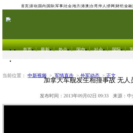
首页
|
滚动
|
国内
|
国际
|
军事
|
社会
|
地方
|
港澳
|
台湾
|
华人
|
侨网
|
财经
|
金融
|
首页
最新
热点
国内
社会
国际
东北亚电视网
当前位置：
中新视频
>
军情直击
>
外军动态
>
正文
加拿大军舰发生相撞事故 无人
发布时间：2013年09月02日 09:33
来源：中