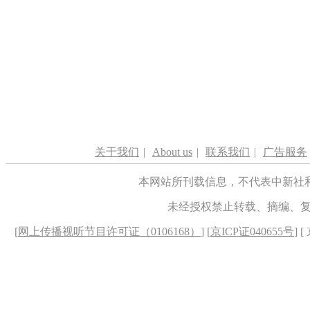
关于我们
|
About us
|
联系我们
|
广告服务
本网站所刊载信息，不代表中新社
未经授权禁止转载、摘编、
[
网上传播视听节目许可证（0106168）
] [
京ICP证040655号
] 