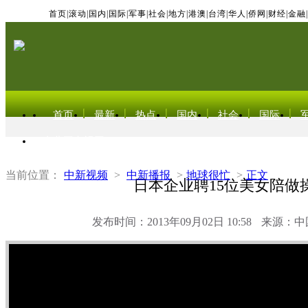
首页
|
滚动
|
国内
|
国际
|
军事
|
社会
|
地方
|
港澳
|
台湾
|
华人
|
侨网
|
财经
|
金融
|
首页
最新
热点
国内
社会
国际
东北亚电视网
当前位置：
中新视频
>
中新播报
>
地球很忙
>
正文
日本企业聘15位美女陪做
发布时间：2013年09月02日 10:58
来源：中