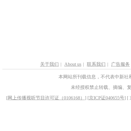
关于我们
|
About us
|
联系我们
|
广告服务
本网站所刊载信息，不代表中新社
未经授权禁止转载、摘编、
[
网上传播视听节目许可证（0106168）
] [
京ICP证040655号
] 