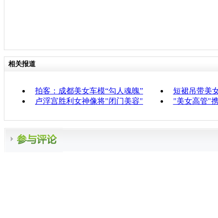
相关报道
拍客：成都美女车模“勾人魂魄”
短裙吊带美
卢浮宫胜利女神像将"闭门美容"
"美女高管"