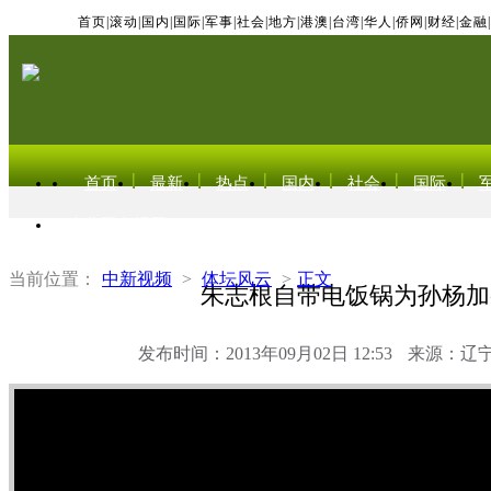
首页
|
滚动
|
国内
|
国际
|
军事
|
社会
|
地方
|
港澳
|
台湾
|
华人
|
侨网
|
财经
|
金融
|
首页
最新
热点
国内
社会
国际
东北亚电视网
当前位置：
中新视频
>
体坛风云
>
正文
朱志根自带电饭锅为孙杨加
发布时间：2013年09月02日 12:53
来源：辽