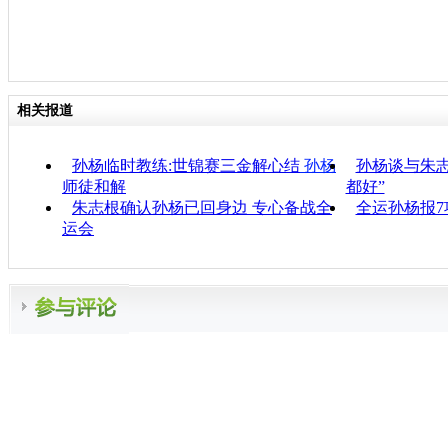
相关报道
孙杨临时教练:世锦赛三金解心结
孙杨
孙杨谈与朱
师徒和解
都好”
朱志根确认孙杨已回身边 专心备战全
全运孙杨报7
运会