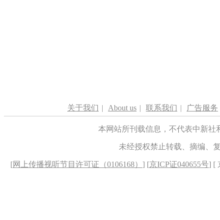
关于我们
|
About us
|
联系我们
|
广告服务
本网站所刊载信息，不代表中新社
未经授权禁止转载、摘编、
[
网上传播视听节目许可证（0106168）
] [
京ICP证040655号
] 