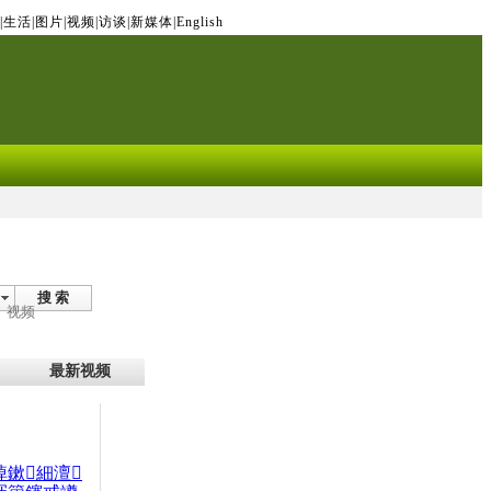
|
生活
|
图片
|
视频
|
访谈
|
新媒体
|
English
搜 索
视频
最新视频
晫鏉細澶