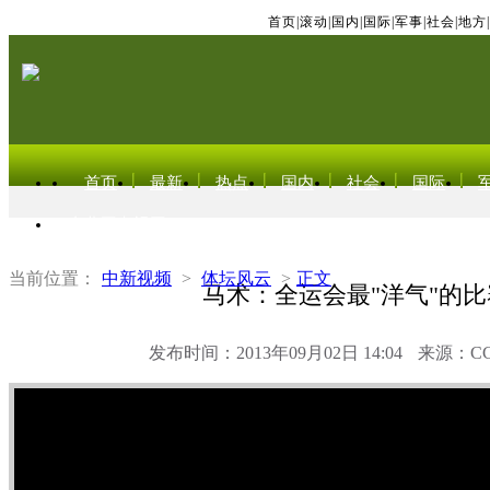
首页
|
滚动
|
国内
|
国际
|
军事
|
社会
|
地方
|
首页
最新
热点
国内
社会
国际
东北亚电视网
当前位置：
中新视频
>
体坛风云
>
正文
马术：全运会最"洋气"的比
发布时间：2013年09月02日 14:04
来源：C