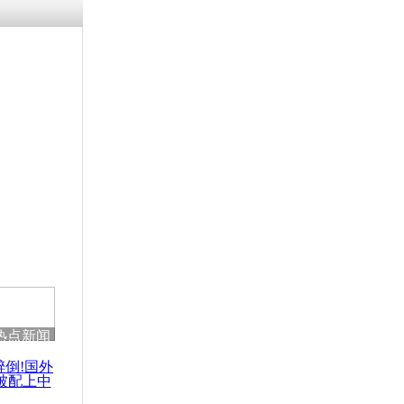
热点新闻
醉倒!国外
被配上中
国民乐