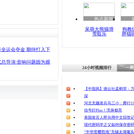
热点新闻
呆萌大熊猫滑
狗教
雪取乐
胖猫
将全运会夺金 期待打入下
总导演:音响问题因为观
24小时视频排行
一周
【中国风】德云社孟鹤堂：万
深
河北无腿老兵马三小：爬行19
信号灯Plus！浑身都亮
美国发言人即兴用中文回答
现代密码学之父如何保存密
“中华赏樱胜地”无锡太湖鼋