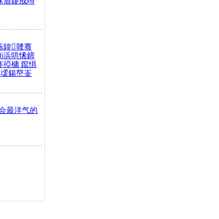
冧篃鑳戒竴
冻鍏竷骞
26浜哄悕鍗
褰掗槦 鑹惧
叆鍚嶅崟
会最洋气的