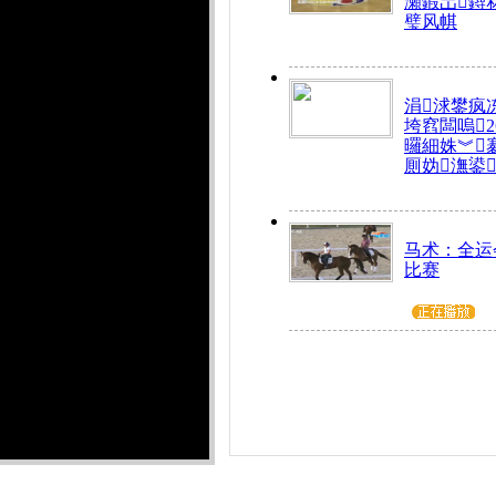
瀬鍜岀鐞
璧风帺
涓浗鐢疯
垮窞闆嗚
曪細姝︾
厠妫潕鍙
马术：全运
比赛