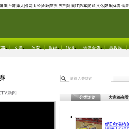
港澳
|
台湾
|
华人
|
侨网
|
财经
|
金融
|
证券
|
房产
|
能源
|
IT
|
汽车
|
游戏
|
文化
|
娱乐
|
体育
|
健康
军事
文娱
体育
财经
访谈
港澳台侨
微视界
赛
CTV新闻
分类浏览
大家都在看
绡悆涓栫