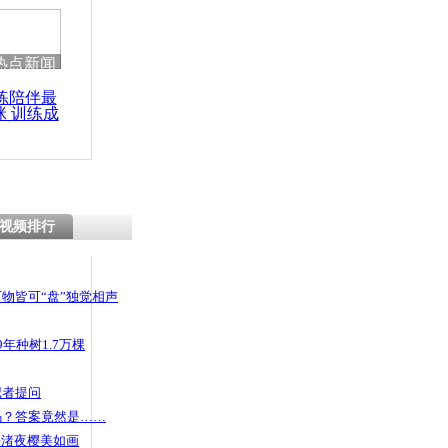
热点新闻
练陪伴最
咪 训练成
功瘦身
视频排行
物皆可“盘”独觉相声
年种树1.7万棵
记者提问
码？答案竟然是……
头渚夜樱美如画