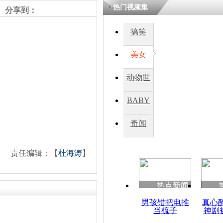
热门视频集
分享到：
搞笑
美女
动物世
界
BABY
秀
奇闻
责任编辑：【
杜海涛
】
热点新闻
男孩错把电推
真心
当梳子
神剧