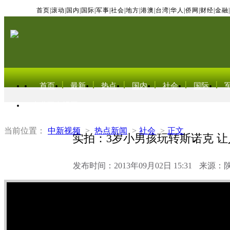
首页
|
滚动
|
国内
|
国际
|
军事
|
社会
|
地方
|
港澳
|
台湾
|
华人
|
侨网
|
财经
|
金融
|
首页
最新
热点
国内
社会
国际
东北亚电视网
当前位置：
中新视频
>
热点新闻
>
社会
>
正文
实拍：3岁小男孩玩转斯诺克 
发布时间：2013年09月02日 15:31
来源：