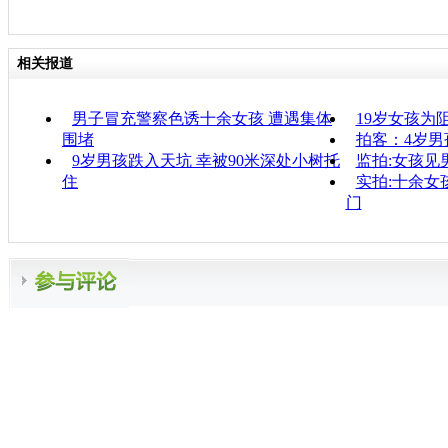
相关报道
男子冒充警察色诱十余女孩 遭遇集体
19岁女孩为
围堵
拍客：4岁男
9岁男孩跌入天坑 幸被90米深处小树托
监拍:女孩见
住
实拍:十余女
门