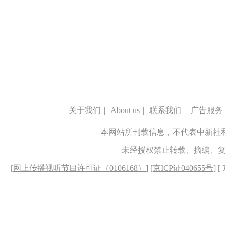
关于我们
|
About us
|
联系我们
|
广告服务
本网站所刊载信息，不代表中新社
未经授权禁止转载、摘编、
[
网上传播视听节目许可证（0106168）
] [
京ICP证040655号
] 