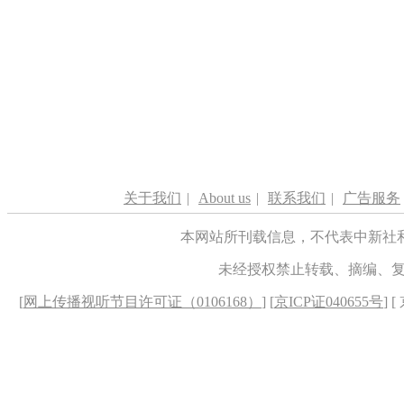
关于我们
|
About us
|
联系我们
|
广告服务
本网站所刊载信息，不代表中新社
未经授权禁止转载、摘编、
[
网上传播视听节目许可证（0106168）
] [
京ICP证040655号
] 