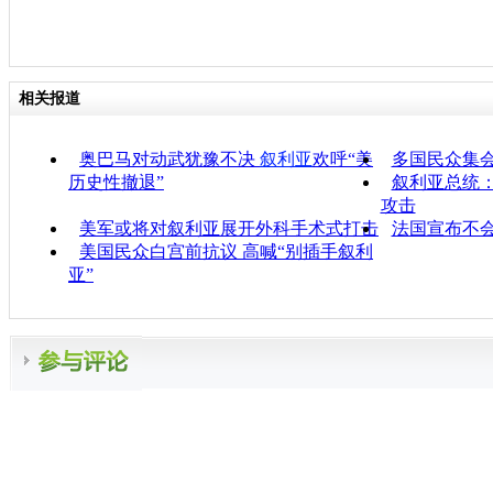
相关报道
奥巴马对动武犹豫不决
叙利亚
欢呼“美
多国民众集
历史性撤退”
叙利亚总统
攻击
美军或将对叙利亚展开外科手术式打击
法国宣布不
美国民众白宫前抗议 高喊“别插手叙利
亚”