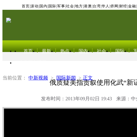
首页
|
滚动
|
国内
|
国际
|
军事
|
社会
|
地方
|
港澳
|
台湾
|
华人
|
侨网
|
财经
|
金融
|
首页
最新
热点
国内
社会
国际
东北亚电视网
当前位置：
中新视频
>
国际新闻
>
正文
俄质疑美指责叙使用化武“新
发布时间：2013年09月02日 19:43
来源：中