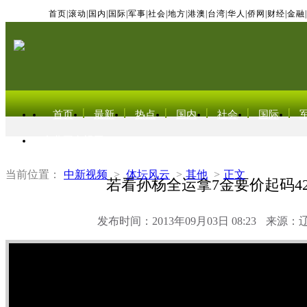
首页
|
滚动
|
国内
|
国际
|
军事
|
社会
|
地方
|
港澳
|
台湾
|
华人
|
侨网
|
财经
|
金融
|
首页
最新
热点
国内
社会
国际
东北亚电视网
当前位置：
中新视频
>
体坛风云
>
其他
>
正文
若看孙杨全运拿7金要价起码42
发布时间：2013年09月03日 08:23
来源：