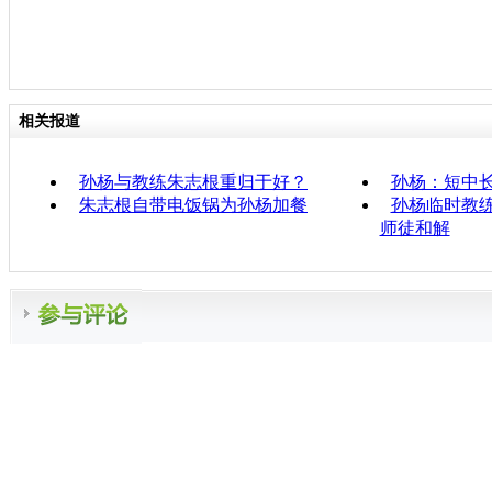
相关报道
孙杨与教练朱志根重归于好？
孙杨：短中
朱志根自带电饭锅为孙杨加餐
孙杨临时教练
师徒和解