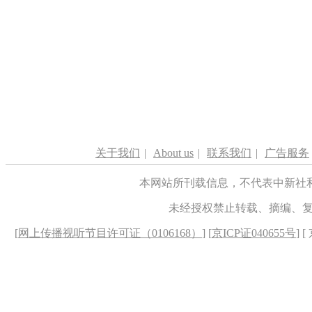
关于我们
|
About us
|
联系我们
|
广告服务
本网站所刊载信息，不代表中新社
未经授权禁止转载、摘编、
[
网上传播视听节目许可证（0106168）
] [
京ICP证040655号
] 