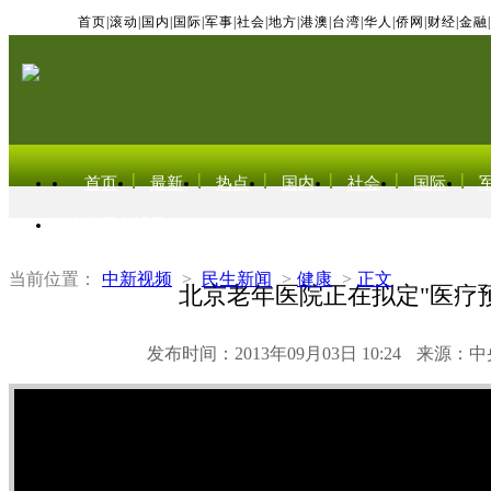
首页
|
滚动
|
国内
|
国际
|
军事
|
社会
|
地方
|
港澳
|
台湾
|
华人
|
侨网
|
财经
|
金融
|
首页
最新
热点
国内
社会
国际
东北亚电视网
当前位置：
中新视频
>
民生新闻
>
健康
>
正文
北京老年医院正在拟定"医疗预
发布时间：2013年09月03日 10:24
来源：中