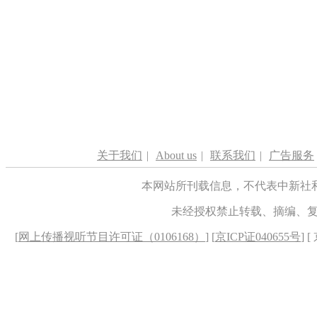
关于我们
|
About us
|
联系我们
|
广告服务
本网站所刊载信息，不代表中新社
未经授权禁止转载、摘编、
[
网上传播视听节目许可证（0106168）
] [
京ICP证040655号
] 