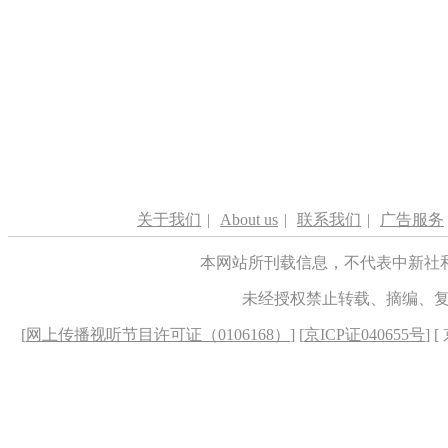
关于我们
|
About us
|
联系我们
|
广告服务
本网站所刊载信息，不代表中新社
未经授权禁止转载、摘编、
[
网上传播视听节目许可证（0106168）
] [
京ICP证040655号
] 