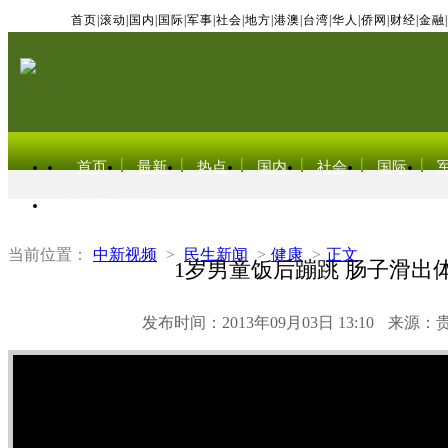
首页
|
滚动
|
国内
|
国际
|
军事
|
社会
|
地方
|
港澳
|
台湾
|
华人
|
侨网
|
财经
|
金融
|
首页
最新
热点
国内
社会
国际
东北亚电视网
当前位置：
中新视频
>
民生新闻
>
健康
>
正文
1岁男童饭后蹦跳 肠子滑出
发布时间：2013年09月03日 13:10
来源：