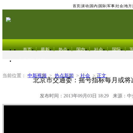
首页
|
滚动
|
国内
|
国际
|
军事
|
社会
|
地方
|
首页
最新
热点
国内
社会
国际
东北亚电视网
当前位置：
中新视频
>
热点新闻
>
社会
>
正文
北京市交通委：摇号指标每月或将
发布时间：2013年09月03日 18:29
来源：中