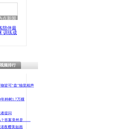
 哀思悼忠
热点新闻
练陪伴最
咪 训练成
委：摇号指
功瘦身
减少1万个
视频排行
物皆可“盘”独觉相声
年种树1.7万棵
记者提问
码？答案竟然是……
头渚夜樱美如画