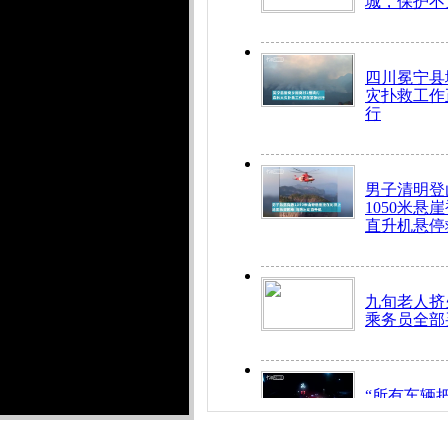
城，保护不
四川冕宁县
灾扑救工作
行
男子清明登
1050米悬
直升机悬停
九旬老人挤
乘务员全部
“所有车辆
开！”儿童
警急速救助