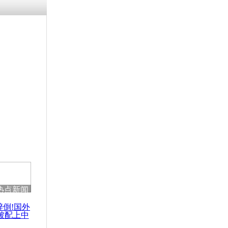
残疾男子因
砸银行
千年传统习
众为娥皇女
行被查情绪
回答崩溃原
热点新闻
乡上万人欢
节
醉倒!国外
被配上中
国民乐