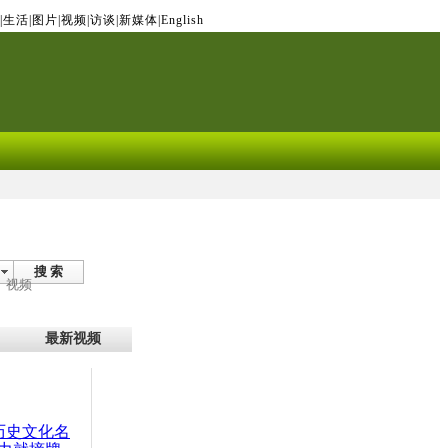
|
生活
|
图片
|
视频
|
访谈
|
新媒体
|
English
搜 索
视频
最新视频
：历史文化名