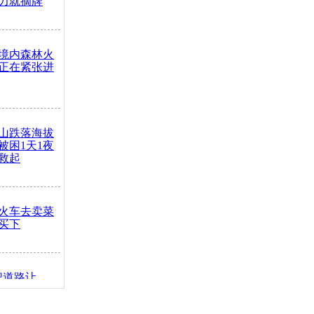
力就摘牌
境内森林火
正在紧张进
山跌落海拔
崖被困1天1夜
救起
火车去卖菜
买下
把道路让
突发疾病交