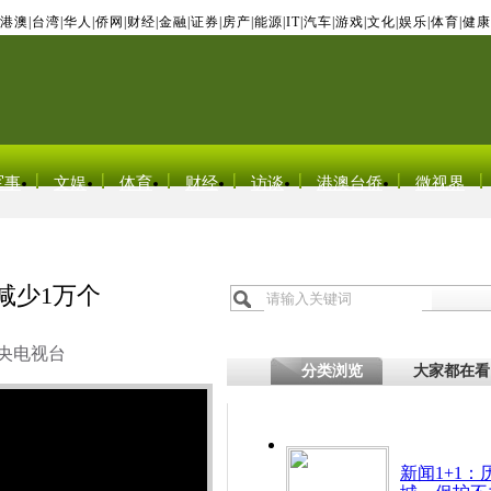
港澳
|
台湾
|
华人
|
侨网
|
财经
|
金融
|
证券
|
房产
|
能源
|
IT
|
汽车
|
游戏
|
文化
|
娱乐
|
体育
|
健康
军事
文娱
体育
财经
访谈
港澳台侨
微视界
减少1万个
央电视台
分类浏览
大家都在看
新闻1+1