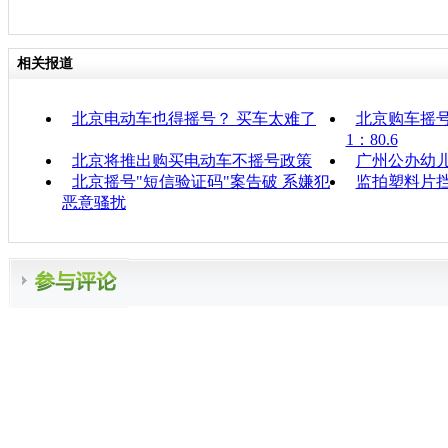
相关报道
北京电动车也得摇号？ 买车太难了
北京购车摇号
1：80.6
北京将推出购买电动车不摇号政策
广州公办幼
北京摇号"短信验证码"案告破 系嫌犯
监拍塑料片挡
恶意骚扰