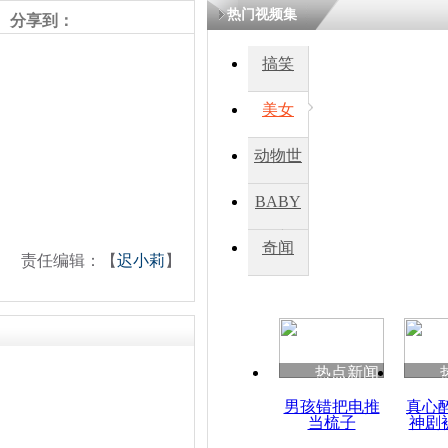
热门视频集
分享到：
四川一精神
搞笑
病发持大锤
美女
探访传承四
动物世
俗：近万民
英省亲送行
界
BABY
秀
奇闻
责任编辑：【
迟小莉
】
小伙骑车逆
崩溃 网上
因
热点新闻
四川兴文苗
度苗族花山
男孩错把电推
真心
当梳子
神剧