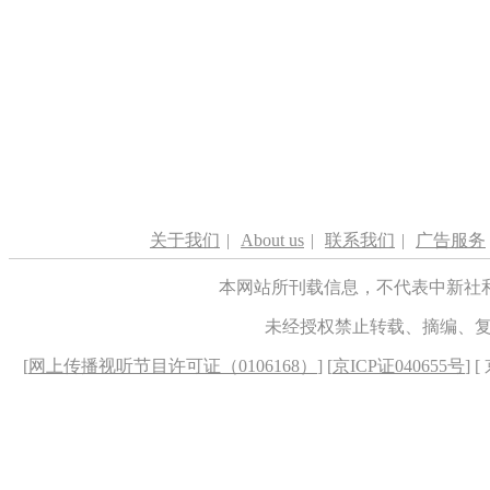
关于我们
|
About us
|
联系我们
|
广告服务
本网站所刊载信息，不代表中新社
未经授权禁止转载、摘编、
[
网上传播视听节目许可证（0106168）
] [
京ICP证040655号
] 