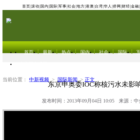
首页
|
滚动
|
国内
|
国际
|
军事
|
社会
|
地方
|
港澳
|
台湾
|
华人
|
侨网
|
财经
|
金融
|
首页
最新
热点
国内
社会
国际
东北亚电视网
当前位置：
中新视频
>
国际新闻
>
正文
东京申奥委IOC称核污水未影
发布时间：2013年09月04日 10:05
来源：中