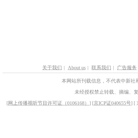
关于我们
|
About us
|
联系我们
|
广告服务
本网站所刊载信息，不代表中新社
未经授权禁止转载、摘编、
[
网上传播视听节目许可证（0106168）
] [
京ICP证040655号
] 