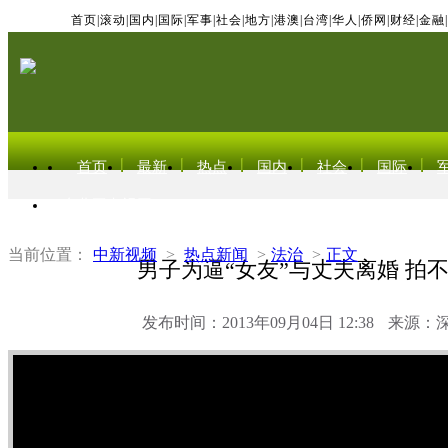
首页
|
滚动
|
国内
|
国际
|
军事
|
社会
|
地方
|
港澳
|
台湾
|
华人
|
侨网
|
财经
|
金融
|
首页
最新
热点
国内
社会
国际
东北亚电视网
当前位置：
中新视频
>
热点新闻
>
法治
>
正文
男子为逼“女友”与丈夫离婚 拍
发布时间：2013年09月04日 12:38
来源：