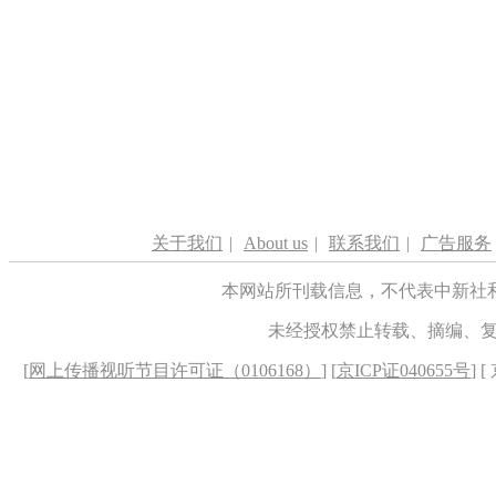
关于我们
|
About us
|
联系我们
|
广告服务
本网站所刊载信息，不代表中新社
未经授权禁止转载、摘编、
[
网上传播视听节目许可证（0106168）
] [
京ICP证040655号
] 