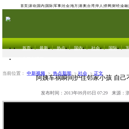
首页
|
滚动
|
国内
|
国际
|
军事
|
社会
|
地方
|
港澳
|
台湾
|
华人
|
侨网
|
财经
|
金融
|
首页
最新
热点
国内
社会
国际
东北亚电视网
当前位置：
中新视频
>
热点新闻
>
社会
>
正文
阿姨车祸瞬间护住邻家小孩 自己
发布时间：2013年09月05日 07:29
来源：